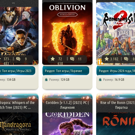
...
373
9
72
11
3 182
0
483
658
: Топ игры / Игры 2023
Раздел: Топ игры / Горячие
Раздел: Игры 2024 года / 
змер:
134 GB
Размер:
124 GB
Размер:
16.9 GB
PG
новинки / Игры 2025 года /
Экшен / RPG
ragora: Whispers of the
Coridden [v 1.1.2] (2025) PC |
Rise of the Ronin (2025
tch Tree (2025) PC ...
Лицензия
Пиратка