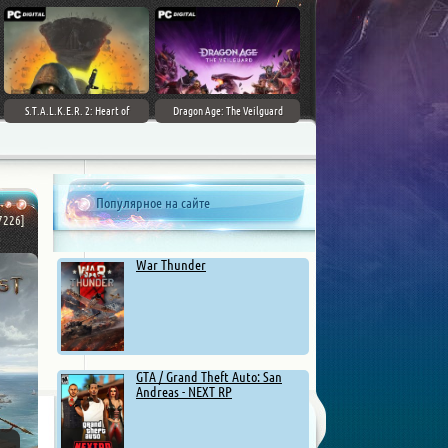
S.T.A.L.K.E.R. 2: Heart of
Dragon Age: The Veilguard
Chernobyl - Ultimate Edition
Популярное на сайте
97226]
.
War Thunder
GTA / Grand Theft Auto: San
Andreas - NEXT RP