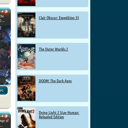
the
Clair Obscur: Expedition 33
 ...
The Outer Worlds 2
DOOM: The Dark Ages
RPG
Dying Light 2 Stay Human:
Reloaded Edition
nge of
..