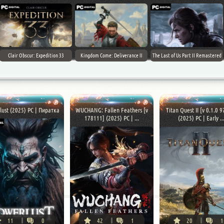
Clair Obscur: Expedition 33
Kingdom Come: Deliverance II
The Last of Us Part II Remastered
lust (2025) PC | Пиратка
WUCHANG: Fallen Feathers [v
Titan Quest II [v 0.1.0 
178111] (2025) PC | ...
(2025) PC | Early ..
11
0
42
1
20
1