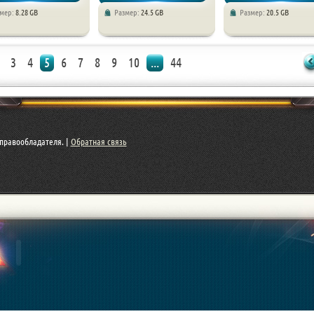
змер:
8.28 GB
Размер:
24.5 GB
Размер:
20.5 GB
Экшен / RPG / Приключения
3
4
5
6
7
8
9
10
...
44
правообладателя. |
Обратная связь