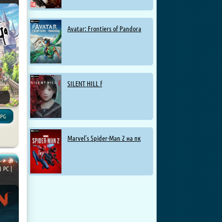
Avatar: Frontiers of Pandora
SILENT HILL f
RPG
Marvel’s Spider-Man 2 на пк
) PC |