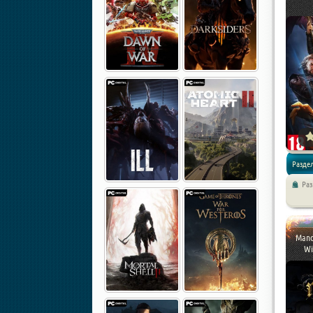
Раздел
Ра
года / R
Mand
Wi