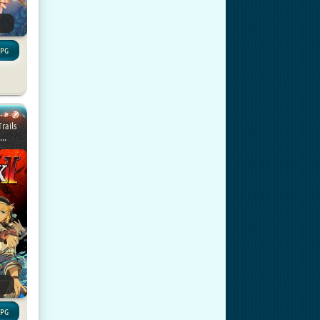
RPG
rails
..
RPG