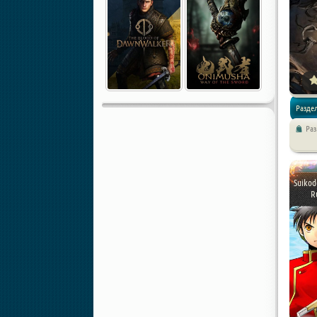
Раздел
Ра
Экшен /
Suikod
R