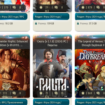
2 370
0
21
8
2 879
0
463
: Игры 2025 года / RPG
Раздел: Игры 2024 года /
Раздел: Игры 2024 года / 
змер:
10.2 GB
Размер:
159 GB
Размер:
37.3 GB
Экшен / RPG
winter Nights: Enhanced
Смута [v 2.1.0] (2024) PC |
The Legend of Heroes: T
dition [v 89.8193. ...
Пиратка
through Daybreak II .
111
0
71
19
2 869
0
846
876
л: RPG / Приключения
Раздел: Игры 2024 года /
Раздел: Игры 2025 года / 