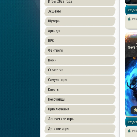
Игры 2022 года
Раздел
Экшены
Ра
Шутеры
Экшен /
Аркады
RPG
Never
Файтинги
Гонки
Стратегии
Симуляторы
Квесты
Песочницы
Приключения
Логические игры
Раздел
Детские игры
Ра