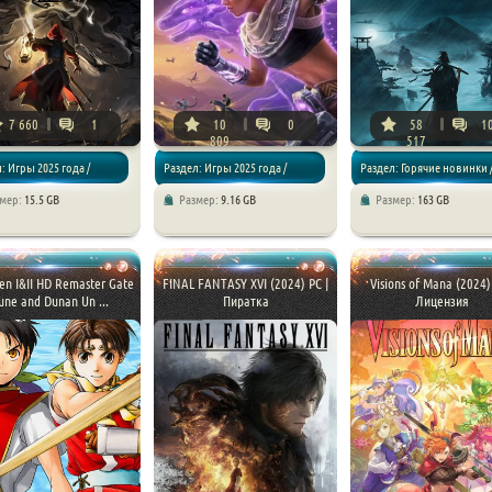
7 660
1
10
0
58
1
809
517
: Игры 2025 года /
Раздел: Игры 2025 года /
Раздел: Горячие новинки 
змер:
15.5 GB
Размер:
9.16 GB
Размер:
163 GB
 RPG
Экшен / RPG
Игры 2025 года / Экшен / RP
en I&II HD Remaster Gate
FINAL FANTASY XVI (2024) PC |
Visions of Mana (2024)
une and Dunan Un ...
Пиратка
Лицензия