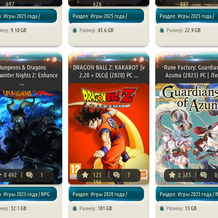
697
626
885
: Игры 2025 года /
Раздел: Игры 2025 года /
Раздел: Игры 2025 года /
змер:
9.10 GB
Размер:
45.6 GB
Размер:
22.9 GB
 RPG
Экшен / RPG
Экшен / RPG
Dungeons & Dragons
DRAGON BALL Z: KAKAROT [v
Rune Factory: Guardian
winter Nights 2: Enhance
2.20 + DLCs] (2020) PC ...
Azuma (2025) PC | Лиц
...
8 492
1
125
7
2 385
0
396
: Игры 2025 года / RPG
Раздел: Игры 2020 года /
Раздел: Игры 2025 года / 
змер:
32.1 GB
Размер:
101 GB
Размер:
13 GB