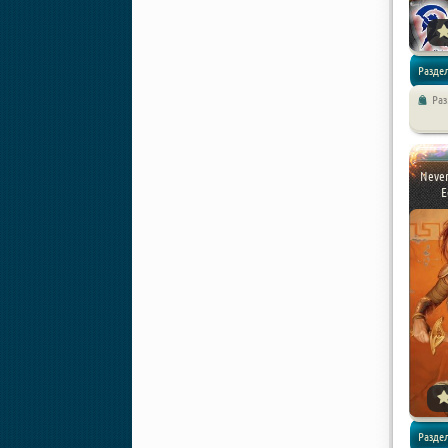
Раздел
Ра
Never
E
Разде