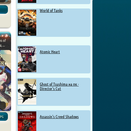
World of Tanks
s of
 ...
Atomic Heart
Ghost of Tsushima на пк -
Director's Cut
Assassin's Creed Shadows
RPG