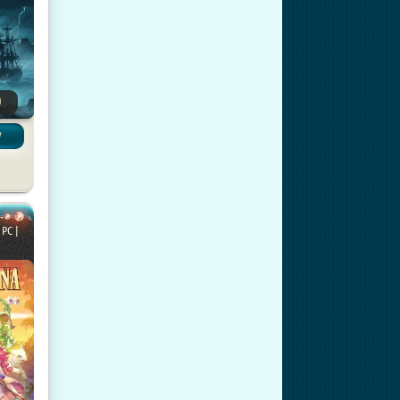
0
/
G
 PC |