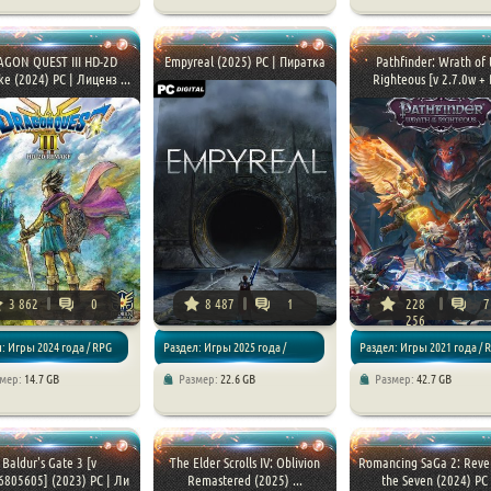
Экшен / RPG
GON QUEST III HD-2D
Empyreal (2025) PC | Пиратка
Pathfinder: Wrath of 
e (2024) PC | Лиценз ...
Righteous [v 2.7.0w + D
3 862
0
8 487
1
228
7
256
: Игры 2024 года / RPG
Раздел: Игры 2025 года /
Раздел: Игры 2021 года / 
змер:
14.7 GB
Размер:
22.6 GB
Размер:
42.7 GB
Экшен / RPG
Baldur's Gate 3 [v
The Elder Scrolls IV: Oblivion
Romancing SaGa 2: Reve
.6805605] (2023) PC | Ли
Remastered (2025) ...
the Seven (2024) PC .