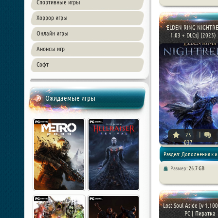
Спортивные игры
Хоррор игры
ELDEN RING NIGHTRE
Онлайн игры
1.03 + DLCs] (2025) P
Анонсы игр
Софт
Ожидаемые игры
25
037
Раздел: Дополнения к и
Размер:
26.7 GB
Игры 2025 года / Экшен / 
Lost Soul Aside [v 1.10
PC | Пиратка