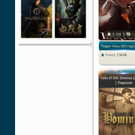
5 114
Раздел: Игры 2025 года /
Размер:
7.64 GB
Экшен / RPG
Tales of Old: Dominus (
| Лицензия