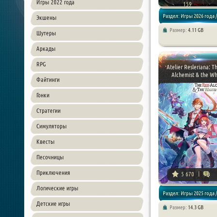
Игры 2022 года
159
Раздел: Игры 2026 года /
Экшены
Размер:
4.11 GB
Шутеры
Экшен / RPG
Аркады
RPG
Atelier Resleriana: T
Alchemist & the Whi
Файтинги
Гонки
Стратегии
Симуляторы
Квесты
Песочницы
Приключения
5 670
Логические игры
Раздел: Игры 2025 года 
Детские игры
Размер:
14.3 GB