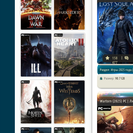
158
477
Раздел: Игры 2025 года /
Размер:
90.7 GB
Экшен / RPG
Wartorn (2025) PC | Л