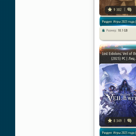
9 302
Раздел: Игры 2025 года /
Размер:
10.1 GB
Экшен / RPG / Приключен
Lost Eidolons: Veil of t
(2025) PC | Лиц .
8 349
Раздел: Игры 2025 года /