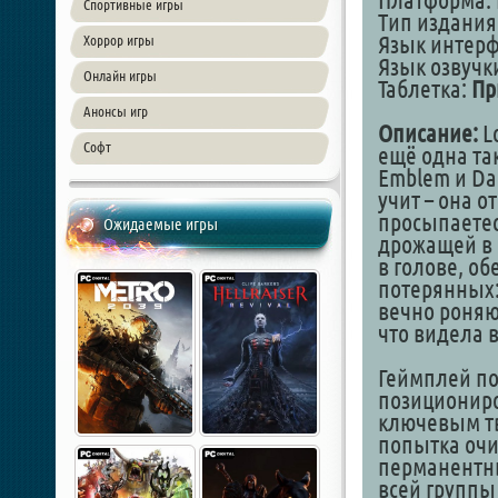
Платформа: 
Спортивные игры
Тип издания
Язык интер
Хоррор игры
Язык озвучки
Онлайн игры
Таблетка:
Пр
Анонсы игр
Описание:
Lo
Софт
ещё одна так
Emblem и Da
учит – она 
просыпаетес
Ожидаемые игры
дрожащей в 
в голове, о
потерянных:
вечно роняю
что видела 
Геймплей по
позициониров
ключевым тв
попытка очис
перманентны
всей группы