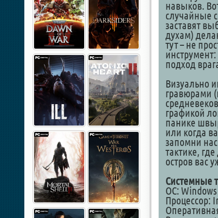
навыков. Вот
случайные с
заставят вы
духам) дела
тут – не про
инструмент:
подход враг
Визуально и
гравюрами (
средневеков
графикой ло
панике швыр
или когда ва
запомни нас»
тактике, где
остров вас у
Системные т
ОС: Windows 1
Процессор: I
Оперативная