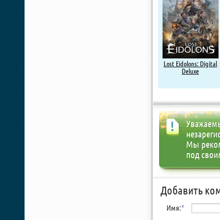
Lost Eidolons: Digital
Deluxe
Уважаемы
незареги
Мы реко
под свои
Добавить ко
Имя:
*