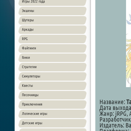
Игры 2022 года
Экшены
Шутеры
Аркады
RPG
Файтинги
Гонки
Стратегии
Симуляторы
Квесты
Песочницы
Название:
T
Приключения
Дата выхода:
Жанр: jRPG, 
Логические игры
Разработчик
Детские игры
Издатель: B