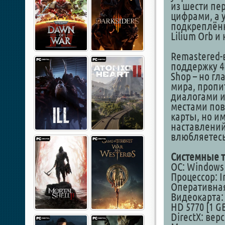
из шести пе
цифрами, а 
подкреплённ
Lilium Orb 
Remastered-
поддержку 4
Shop – но гл
мира, пропи
диалогами и
местами пов
карты, но им
наставлений
влюбляетесь
Системные т
ОС: Windows 1
Процессор: In
Оперативная
Видеокарта: 
HD 5770 [1 GB
DirectX: вер