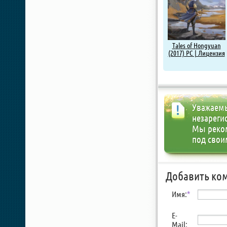
Tales of Hongyuan
(2017) PC | Лицензия
Уважаемы
незареги
Мы реко
под свои
Добавить ко
Имя:
*
E-
Mail: