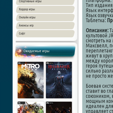
Платформа: 
Спортивные игры
Тип издания
Язык интер
Хоррор игры
Язык озвучк
Онлайн игры
Таблетка:
Пр
Анонсы игр
Описание:
Ta
Софт
культовой J
смотреть на
Максвелл, п
переплетают
Ожидаемые игры
живут в хру
между корол
героя путеш
сильно разл
не просто ж
Боевая систе
ставит во гл
союзником, 
мощным комб
идеален для
управляет с