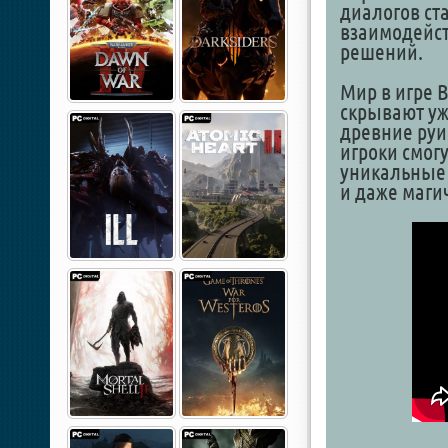
диалогов ст
взаимодейс
решений.
Мир в игре 
скрывают уж
древние ру
игроки смог
уникальные 
и даже маги