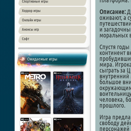
Платформа: 
Спортивные игры
Описание:
Д
Хоррор игры
оживают, а с
Онлайн игры
путешествии
и загадочны
Анонсы игр
моральных 
Софт
Спустя годы 
континент в
пробудившие
Ожидаемые игры
мира. Игрок
сыграть за 
внутренний 
большое вни
окружающими
воительницу
человека, б
прошлого.
Игра предла
свободу дей
персонажей 