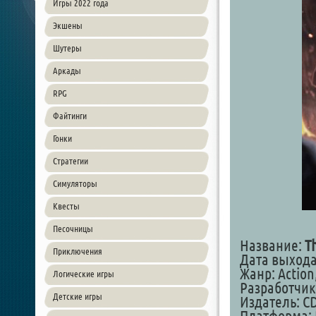
Игры 2022 года
Экшены
Шутеры
Аркады
RPG
Файтинги
Гонки
Стратегии
Симуляторы
Квесты
Песочницы
Название:
T
Приключения
Дата выхода
Жанр: Action
Логические игры
Разработчик
Детские игры
Издатель: C