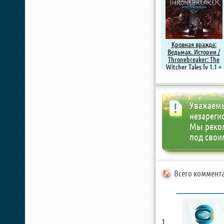
Кровная вражда:
Ведьмак. Истории /
Thronebreaker: The
Witcher Tales [v 1.1 +
DLC] (2018) PC |
RePack от xatab
Уважаемы
незареги
Мы реко
под свои
Всего коммента