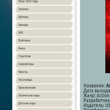
Игры 2022 года
Экшены
Шутеры
Аркады
RPG
Файтинги
Гонки
Стратегии
Симуляторы
Квесты
Песочницы
Название:
A
Приключения
Дата выхода:
Жанр: Action
Логические игры
Разработчик:
Детские игры
Издатель: Ub