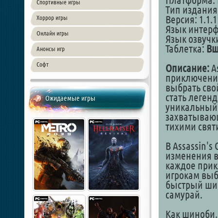
Платформа: 
Спортивные игры
Тип издания
Версия: 1.1.1
Хоррор игры
Язык интер
Онлайн игры
Язык озвучки
Таблетка:
Вш
Анонсы игр
Софт
Описание:
A
приключение
выбрать сво
стать леген
Ожидаемые игры
уникальный
захватываю
тихими свя
В Assassin's
изменения в
каждое прик
игрокам выби
быстрый ши
самурай.
Как шиноби,