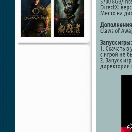
5700 8GB/Int
DirectX: вер
Место на дис
Дополнения
Claws of Awaj
Запуск игры:
1. Скачать в
с игрой не 
2. Запуск иг
директории