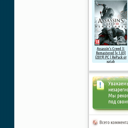
Assassin's Creed 3:
Remastered [v 1.03]
(2019) PC | RePack от
xatab
Уважаемы
незареги
Мы реко
под свои
Всего коммента