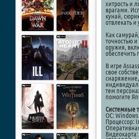
хитрость и 
врагами. Ис
кунай, сюри
отвлекать и 
Как самурай
точностью и
оружия, вклю
обеспечить 
В игре Assa
свое собстве
снаряжение,
индивидуал
тем персона
помогите Яп
Системные т
ОС: Windows 1
Процессор: I
Оперативная
Видеокарта: