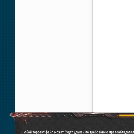
Любой торрент файл может будет удален по требованию правообладател