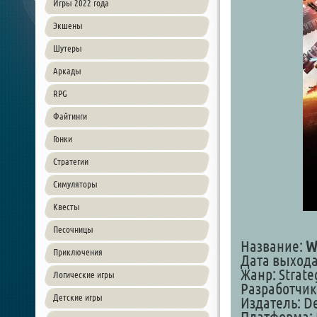
Игры 2022 года
Экшены
Шутеры
Аркады
RPG
Файтинги
Гонки
Стратегии
Симуляторы
Квесты
Песочницы
Название:
W
Приключения
Дата выхода
Жанр: Strate
Логические игры
Разработчик:
Детские игры
Издатель: De