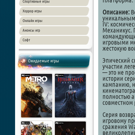
Платформа: 
Спортивные игры
Описание:
В
Хоррор игры
уникальными
Онлайн игры
IV: космиче
Механикус. 
Анонсы игр
командующи
Софт
игровыми м
жестокую во
Эпический с
Ожидаемые игры
участии леге
— это не про
истории сер
кампанию, 
кинематогра
полностью 
совместном 
Серия возвр
игровому пр
сражения Wa
великолепии