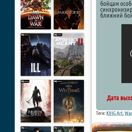
бойцам особ
синхронизи
ближний бой
Дата выхо
Теги:
KING Art
,
Wa