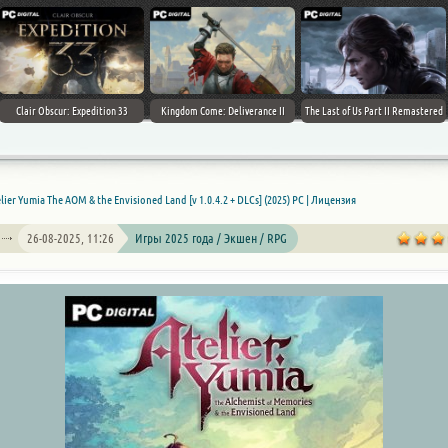
Clair Obscur: Expedition 33
Kingdom Come: Deliverance II
The Last of Us Part II Remastered
lier Yumia The AOM & the Envisioned Land [v 1.0.4.2 + DLCs] (2025) PC | Лицензия
26-08-2025, 11:26
Игры 2025 года / Экшен / RPG