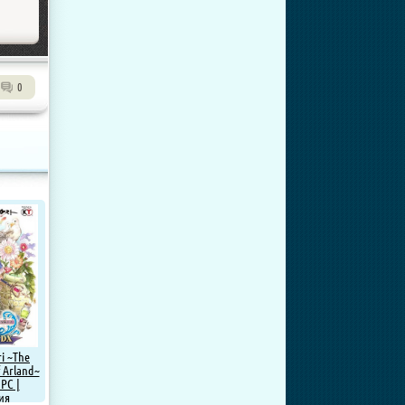
0
ri ~The
 Arland~
 PC |
ия