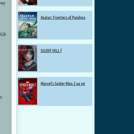
ему
Avatar: Frontiers of Pandora
4GB
SILENT HILL f
Marvel’s Spider-Man 2 на пк
on