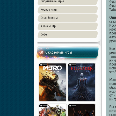
Спортивные игры
Язы
Язы
Таб
Хоррор игры
Опи
Онлайн игры
ста
Исс
Анонсы игр
мож
про
Софт
алх
рух
Бои
Ожидаемые игры
реш
тип
ним
пре
исп
чтоб
Ман
нов
обл
исс
от 
инг
Вы 
поз
ста