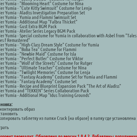
ier Yumia - "Blooming Heart" Costume for Nina
ier Yumia - "Cute Kitty Swimsuit" Costume for Lenja
ier Yumia - Aladiss Investigation Preparation Set
ier Yumia - Yumia and Flammi Swimsuit Set
ier Yumia - Additional Map "Falbra Thicket"
ier Yumia - Gust Extra BGM Pack
ier Yumia - Atelier Series Legacy BGM Pack
ier Yumia - Special costume for Yumia in collaboration with Asbel from "Tales
es f Remastered"
ier Yumia - "High-Class Dream Style" Costume for Yumia
ier Yumia - "Boba Tea" Costume for Flammi
ier Yumia - "Newbie Maid" Costume for Isla
ier Yumia - "Perfect Butler" Costume for Viktor
ier Yumia - "Wolf of the Streets" Costume for Rutger
ier Yumia - "Ultimate Teacher" Costume for Nina
ier Yumia - "Twilight Memories" Costume for Lenja
ier Yumia - "Fantasy Academy" Costume Set for Yumia and Flammi
ier Yumia - "Fantasy Academy" Costume Set
ier Yumia - Recipe and Blueprint Expansion Pack "The Art of Aladiss"
ier Yumia and "TEKKEN" Series Collaboration Pack
ier Yumia - Additional Map "Idus Training Grounds"
ановка:
Смонтировать образ
становить
копировать таблетку из папки Crack (на образе) в папку где установлена
а
грать
оррент перезалит. Обновлено до версии 1.0.4.2. Добавлены дополнения