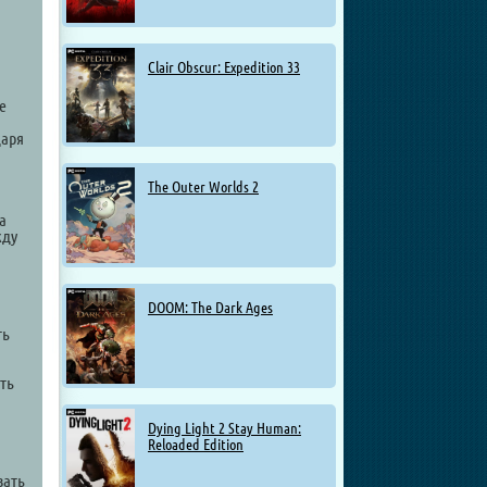
Clair Obscur: Expedition 33
е
даря
The Outer Worlds 2
а
жду
,
DOOM: The Dark Ages
ть
ть
Dying Light 2 Stay Human:
Reloaded Edition
вать