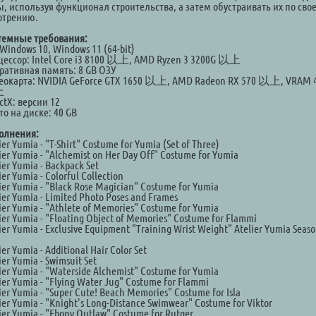
ы, используя функционал строительства, а затем обустраивать их по сво
отрению.
темные требования:
Windows 10, Windows 11 (64-bit)
цессор: Intel Core i3 8100 以上, AMD Ryzen 3 3200G 以上
ративная память: 8 GB ОЗУ
еокарта: NVIDIA GeForce GTX 1650 以上, AMD Radeon RX 570 以上, VRAM 
上
ctX: версии 12
о на диске: 40 GB
олнения:
ier Yumia - "T-Shirt" Costume for Yumia (Set of Three)
ier Yumia - "Alchemist on Her Day Off" Costume for Yumia
ier Yumia - Backpack Set
ier Yumia - Colorful Collection
ier Yumia - "Black Rose Magician" Costume for Yumia
ier Yumia - Limited Photo Poses and Frames
ier Yumia - "Athlete of Memories" Costume for Yumia
ier Yumia - "Floating Object of Memories" Costume for Flammi
ier Yumia - Exclusive Equipment "Training Wrist Weight" Atelier Yumia Seas
ier Yumia - Additional Hair Color Set
ier Yumia - Swimsuit Set
ier Yumia - "Waterside Alchemist" Costume for Yumia
ier Yumia - "Flying Water Jug" Costume for Flammi
ier Yumia - "Super Cute! Beach Memories" Costume for Isla
ier Yumia - "Knight's Long-Distance Swimwear" Costume for Viktor
ier Yumia - "Ebony Outlaw" Costume for Rutger