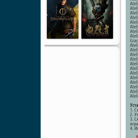
Atel
Atel
Atel
Atel
Atel
Atel
Atel
Atel
Grac
Atel
Atel
Atel
Atel
Atel
Atel
Atel
Atel
Atel
Atel
Atel
Atel
Уст
1. 
2. У
3. С
игр
4. И
Т