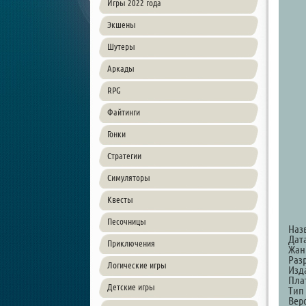
Игры 2022 года
Экшены
Шутеры
Аркады
RPG
Файтинги
Гонки
Стратегии
Симуляторы
Квесты
Песочницы
Наз
Дат
Приключения
Жанр
Раз
Логические игры
Изд
Пла
Детские игры
Тип
Верс