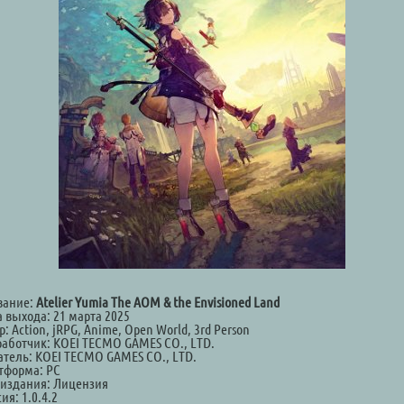
вание:
Atelier Yumia The AOM & the Envisioned Land
а выхода: 21 марта 2025
: Action, jRPG, Anime, Open World, 3rd Person
работчик: KOEI TECMO GAMES CO., LTD.
атель: KOEI TECMO GAMES CO., LTD.
тформа: PC
 издания: Лицензия
ия: 1.0.4.2