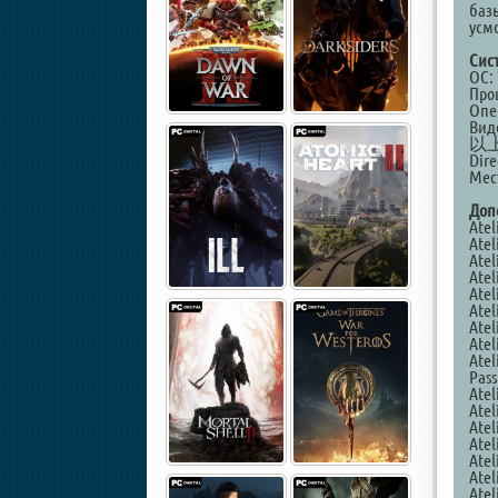
баз
усм
Сис
ОС: 
Про
Опе
Вид
以
Dire
Мест
Доп
Atel
Atel
Atel
Atel
Atel
Atel
Atel
Atel
Atel
Pass
Atel
Atel
Atel
Atel
Atel
Atel
Atel