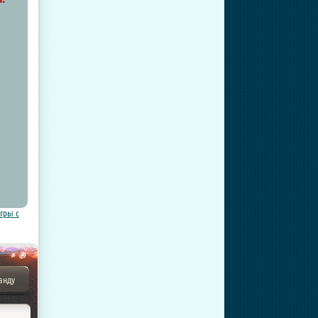
гры с
анду