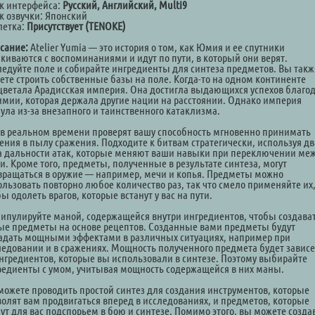
к интерфейса:
Русский, Английский, Multi9
к озвучки: Японский
летка:
Присутствует (TENOKE)
сание:
Atelier Yumia — это история о том, как Юмия и ее спутники
лкиваются с воспоминаниями и идут по пути, в который они верят.
ледуйте поле и собирайте ингредиенты для синтеза предметов. Вы такж
ете строить собственные базы на поле. Когда-то на одном континенте
цветала Арадисская империя. Она достигла выдающихся успехов благо
имии, которая держала другие нации на расстоянии. Однако империя
нула из-за внезапного и таинственного катаклизма.
 в реальном времени проверят вашу способность мгновенно принимать
ения в пылу сражения. Подходите к битвам стратегически, используя дв
а дальности атак, которые меняют ваши навыки при переключении ме
и. Кроме того, предметы, полученные в результате синтеза, могут
вращаться в оружие — например, мечи и копья. Предметы можно
ользовать повторно любое количество раз, так что смело применяйте их
ы одолеть врагов, которые встанут у вас на пути.
ипулируйте маной, содержащейся внутри ингредиентов, чтобы создава
ые предметы на основе рецептов. Созданные вами предметы будут
адать мощными эффектами в различных ситуациях, например при
ледовании и в сражениях. Мощность полученного предмета будет зависе
ингредиентов, которые вы использовали в синтезе. Поэтому выбирайте
редиенты с умом, учитывая мощность содержащейся в них маны.
можете проводить простой синтез для создания инструментов, которые
волят вам продвигаться вперед в исследованиях, и предметов, которые
нут для вас подспорьем в бою и синтезе. Помимо этого, вы можете созда