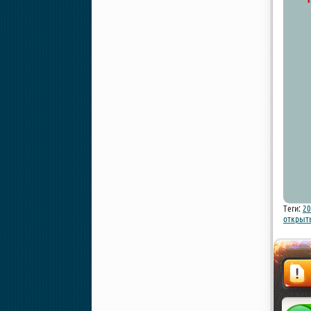
Теги:
20
открыт
Жалоба