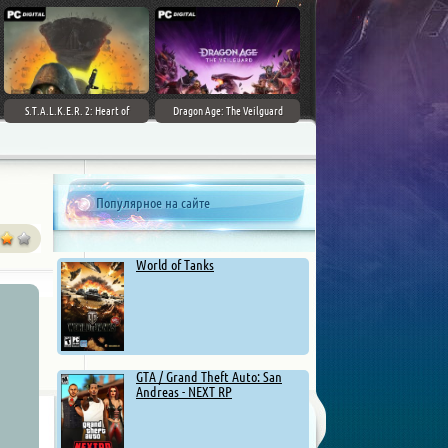
S.T.A.L.K.E.R. 2: Heart of
Dragon Age: The Veilguard
Chernobyl - Ultimate Edition
Популярное на сайте
World of Tanks
GTA / Grand Theft Auto: San
Andreas - NEXT RP