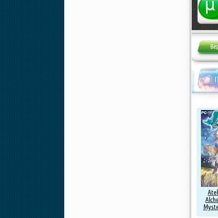
Atel
Alch
Myste