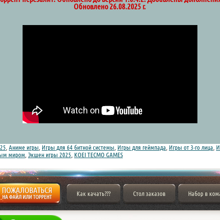
Обновлено 26.08.2025 г.
25
,
Аниме игры
,
Игры для 64 битной системы
,
Игры для геймпада
,
Игры от 3-го лица
,
И
ым миром
,
Экшен игры 2025
,
KOEI TECMO GAMES
Как качать???
Стол заказов
Набор в ком