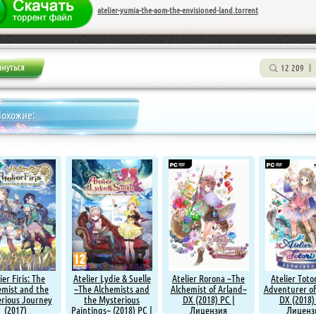
atelier-yumia-the-aom-the-envisioned-land.torrent
12 209
Похожие:
ier Firis: The
Atelier Lydie & Suelle
Atelier Rorona ~The
Atelier Toto
emist and the
~The Alchemists and
Alchemist of Arland~
Adventurer of
rious Journey
the Mysterious
DX (2018) PC |
DX (2018)
(2017)
Paintings~ (2018) PC |
Лицензия
Лиценз