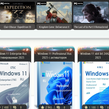
Clair Obscur: Expedition 33
Kingdom Come: Deliverance II
The Last of Us Part II Remastered
dows 11 Enterprise Rus
Windows 11 Professional Rus
Windows 11 x64 bit 24H
ктивированная 2025
2025 с активатором
2025
2 400
0
2 943
0
1 100
0