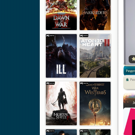
Разде
Ра
J