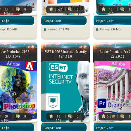
13
0
8 521
0
10
0
813
612
л: Софт
Раздел: Софт
Раздел: Софт
змер:
30.5 MB
Размер:
57.8 MB
Размер:
294 MB
dobe Photoshop 2022
ESET NOD32 Internet Security
Adobe Premiere Pro 
23.4.1.547
15.1.12.0
22.5.0.62
20
0
10
0
5 518
0
534
203
л: Софт
Раздел: Софт
Раздел: Софт