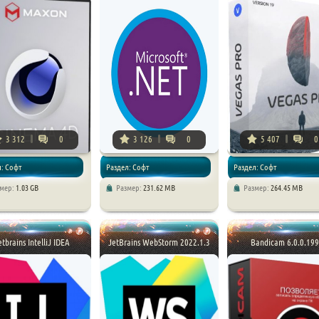
3 312
0
3 126
0
5 407
0
л: Софт
Раздел: Софт
Раздел: Софт
змер:
1.03 GB
Размер:
231.62 MB
Размер:
264.45 MB
etbrains IntelliJ IDEA
JetBrains WebStorm 2022.1.3
Bandicam 6.0.0.19