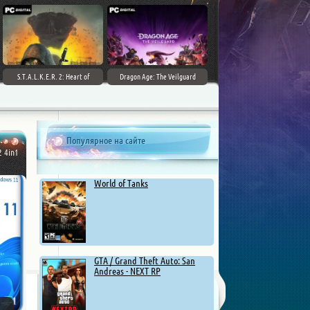
S.T.A.L.K.E.R. 2: Heart of
Dragon Age: The Veilguard
Chernobyl - Ultimate Edition
Популярное на сайте
2 4in1
World of Tanks
GTA / Grand Theft Auto: San
Andreas - NEXT RP