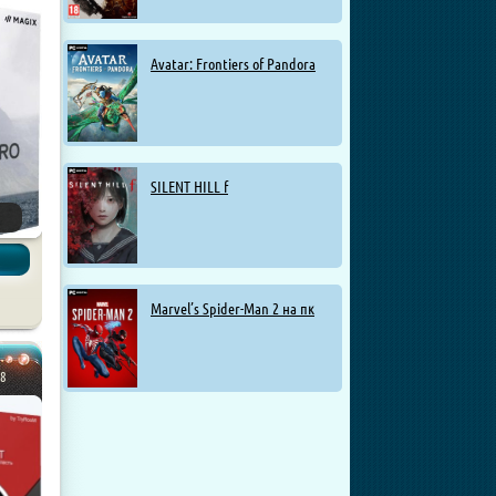
Avatar: Frontiers of Pandora
SILENT HILL f
Marvel’s Spider-Man 2 на пк
98