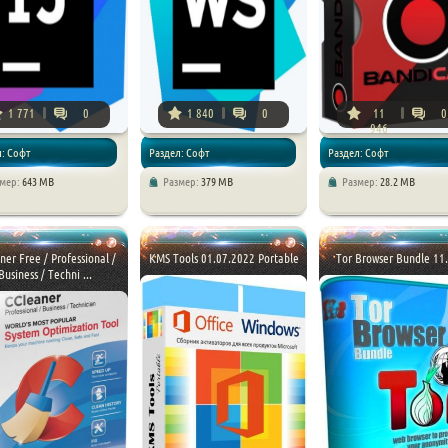
1 771
0
1 840
0
11
0
946
л: Софт
Раздел: Софт
Раздел: Софт
змер:
643 MB
Размер:
379 MB
Размер:
28.2 MB
ner Free / Professional /
KMS Tools 01.07.2022 Portable
Tor Browser Bundle 11
Business / Techni ...