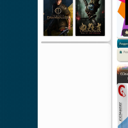
Разде
Ра
CClea