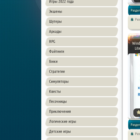
Игры 2022 года
Разде
Экшены
Ра
Шутеры
Аркады
RPG
Wind
Lit
Файтинги
Гонки
Стратегии
Симуляторы
Квесты
Песочницы
Приключения
Логические игры
Разде
Детские игры
Ра