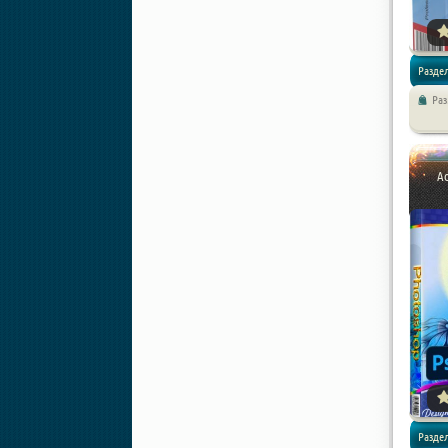
Разде
Ра
A
Разде