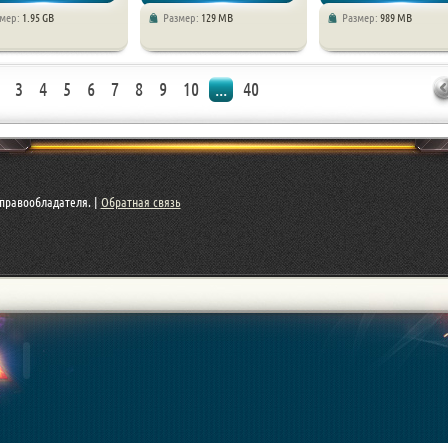
змер:
1.95 GB
Размер:
129 MB
Размер:
989 MB
3
4
5
6
7
8
9
10
...
40
правообладателя. |
Обратная связь