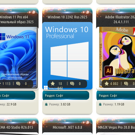
Windows 11 Pro x64
Windows 10 22H2 Rus 2025
Adobe Illustrator 20
гинальный образ 2025
26.4.1.111
1 113
0
18
0
4 002
0
043
л: Софт
Раздел: Софт
Раздел: Софт
змер:
22.9 GB
Размер:
3.02 GB
Размер:
1.19 GB
EMA 4D Studio R26.015
Microsoft .NET 6.0.8
MAGIX Vegas Pro 20.0 Bu