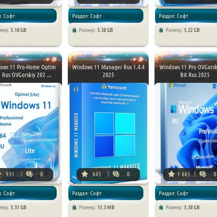
л: Софт
Раздел: Софт
Раздел: Софт
змер:
5.18 GB
Размер:
5.38 GB
Размер:
5.22 GB
ows 11 Pro-Home Optim
Windows 11 Manager Rus 1.4.4
Windows 11 Pro OVGorsk
e Rus OVGorskiy 202 ...
2025
Bit Rus 2025
931
0
645
0
1 665
0
л: Софт
Раздел: Софт
Раздел: Софт
змер:
5.31 GB
Размер:
15.3 MB
Размер:
5.38 GB