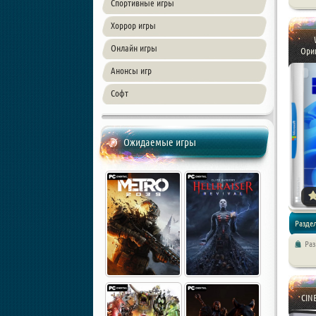
Спортивные игры
Хоррор игры
Онлайн игры
Ори
Анонсы игр
Софт
Ожидаемые игры
Разде
Ра
CIN