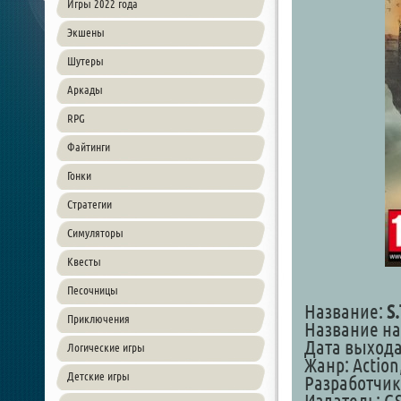
Игры 2022 года
Экшены
Шутеры
Аркады
RPG
Файтинги
Гонки
Стратегии
Симуляторы
Квесты
Песочницы
Название:
S.
Приключения
Название на
Дата выхода:
Логические игры
Жанр: Action
Детские игры
Разработчик