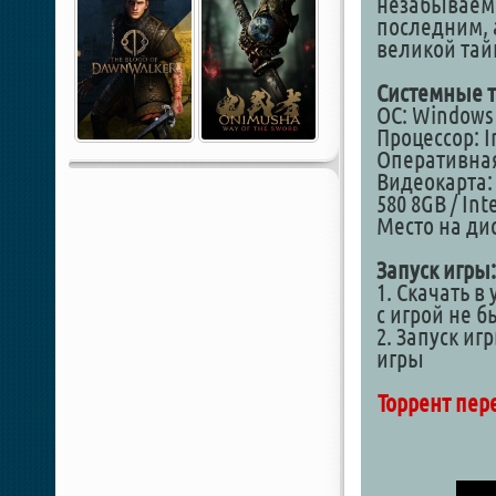
незабываемо
последним, 
великой тай
Системные т
ОС: Windows 1
Процессор: I
Оперативная
Видеокарта: 
580 8GB / Int
Место на дис
Запуск игры:
1. Скачать в
с игрой не 
2. Запуск иг
игры
Торрент пер