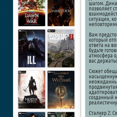
шагом. Дина
позволяет с
взаимодейст
ситуации, к
неповторим
Вам предстои
который отп
ответа на во
будьте гото
атмосфера о
вас держатьс
Сюжет обеща
насыщенную
неожиданны
продвинутая
адаптироват
созданный на
реалистичну
Сталкер 2: С