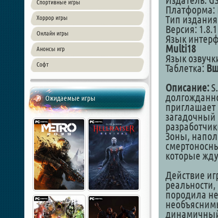
Издатель: G
Спортивные игры
Платформа: 
Тип издания
Хоррор игры
Версия: 1.8.1
Онлайн игры
Язык интер
Multi18
Анонсы игр
Язык озвучк
Софт
Таблетка:
Вш
Описание:
S.
долгожданно
Ожидаемые игры
приглашает 
загадочный 
разработчик
Зоны, напол
смертоносн
которые жду
Действие иг
реальности,
породила не
необъяснимы
динамичный