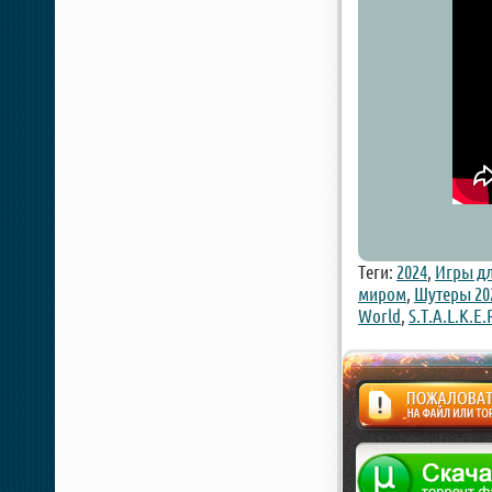
Теги:
2024
,
Игры дл
миром
,
Шутеры 20
World
,
S.T.A.L.K.E.
Жалоба