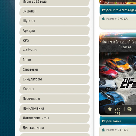
Игры 2022 года
Раздел: Игры 2025 года /
Экшены
Размер:
9.99 GB
Шутеры
Аркады / Гонки / Детские 
Аркады
RPG
The Crew [v 1.2.0.0] (2
Пиратка
Файтинги
Гонки
Стратегии
Симуляторы
Квесты
Песочницы
Приключения
242
085
Логические игры
Раздел: Гонки
Детские игры
Размер:
23.8 GB