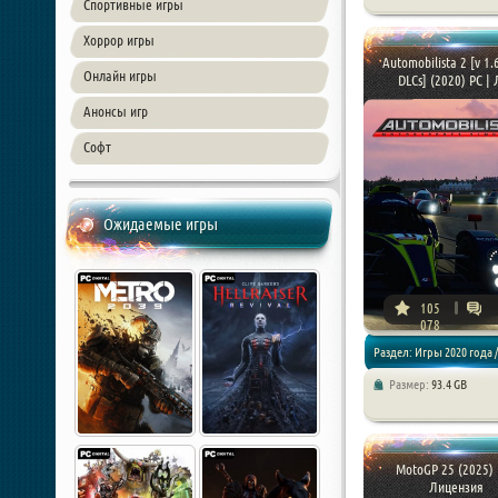
Спортивные игры
Хоррор игры
Automobilista 2 [v 1.
Онлайн игры
DLCs] (2020) PC | Л
Анонсы игр
Софт
Ожидаемые игры
105
078
Раздел: Игры 2020 года /
Размер:
93.4 GB
/ Симуляторы / Спортив
MotoGP 25 (2025) 
Лицензия