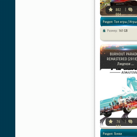
802
004
Раздел: Топ игры / Игры
Размер:
161 GB
года / Гонки
BURNOUT PARADI
REMASTERED (2018)
Лицензи ...
76
644
Раздел: Гонки