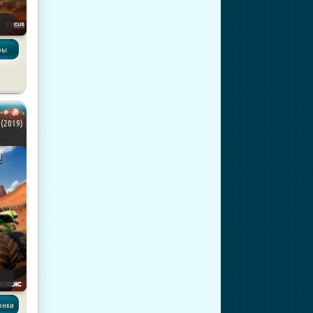
ры
 (2019)
Гонки