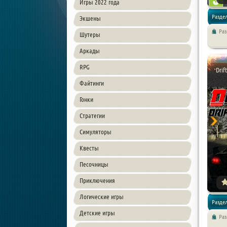
Игры 2022 года
Раздел
Экшены
Ра
Шутеры
/ Симул
Аркады
RPG
Drif
Файтинги
Гонки
Стратегии
Симуляторы
Квесты
Песочницы
Приключения
Логические игры
Раздел
Детские игры
Ра