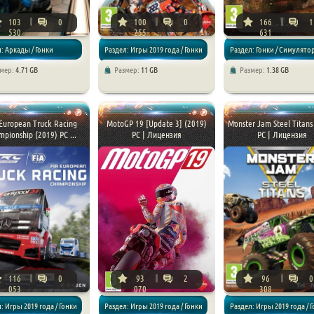
103
0
100
0
166
1
530
255
631
: Аркады / Гонки
Раздел: Игры 2019 года / Гонки
Раздел: Гонки / Симулято
змер:
4.71 GB
Размер:
11 GB
Размер:
1.38 GB
/ Симуляторы / Спортивные
European Truck Racing
MotoGP 19 [Update 3] (2019)
Monster Jam Steel Titans
pionship (2019) PC ...
PC | Лицензия
PC | Лицензия
116
0
93
2
96
0
053
070
308
: Игры 2019 года / Гонки
Раздел: Игры 2019 года / Гонки
Раздел: Игры 2019 года / 