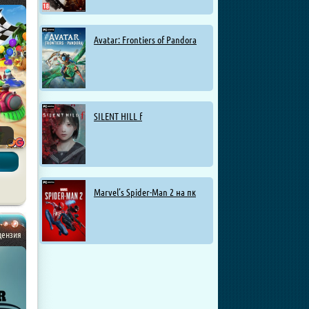
Avatar: Frontiers of Pandora
SILENT HILL f
Marvel’s Spider-Man 2 на пк
гры
ицензия