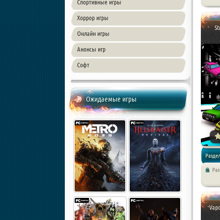
/ Симул
Спортивные игры
Хоррор игры
St
Онлайн игры
Анонсы игр
Софт
Ожидаемые игры
Раздел
Ра
Vapo