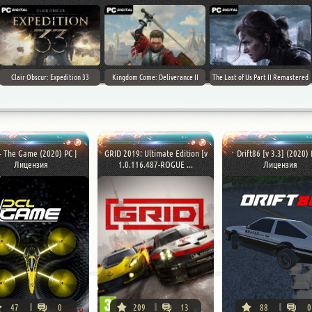
Clair Obscur: Expedition 33
Kingdom Come: Deliverance II
The Last of Us Part II Remastered
- The Game (2020) PC |
GRID 2019: Ultimate Edition [v
Drift86 [v 3.3] (2020) 
Лицензия
1.0.116.487-ROGUE ...
Лицензия
47
0
209
13
88
0