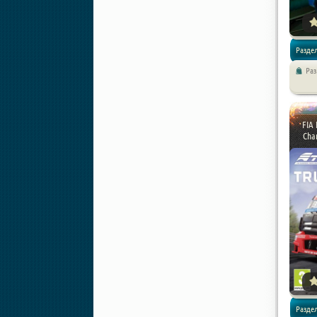
Раздел
Ра
FIA 
Cham
Раздел