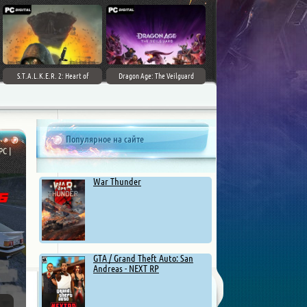
S.T.A.L.K.E.R. 2: Heart of
Dragon Age: The Veilguard
Chernobyl - Ultimate Edition
Популярное на сайте
PC |
War Thunder
GTA / Grand Theft Auto: San
Andreas - NEXT RP