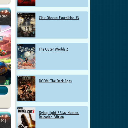
Racing
Clair Obscur: Expedition 33
..
The Outer Worlds 2
DOOM: The Dark Ages
гры
Dying Light 2 Stay Human:
Reloaded Edition
 PC |