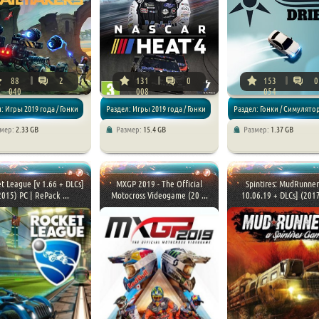
88
2
131
0
153
0
040
008
054
: Игры 2019 года / Гонки
Раздел: Игры 2019 года / Гонки
Раздел: Гонки / Симулято
змер:
2.33 GB
Размер:
15.4 GB
Размер:
1.37 GB
яторы / Песочницы
/ Симуляторы / Спортивные
t League [v 1.66 + DLCs]
MXGP 2019 - The Official
Spintires: MudRunner
2015) PC | RePack ...
Motocross Videogame (20 ...
10.06.19 + DLCs] (2017)