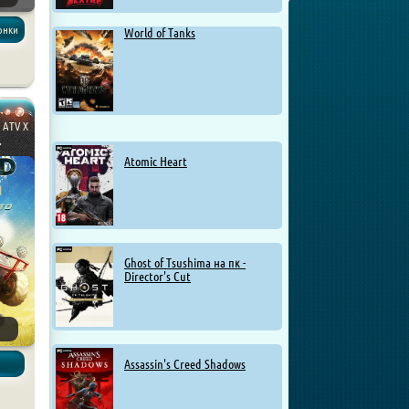
Гонки
World of Tanks
X ATV X
.
Atomic Heart
Ghost of Tsushima на пк -
Director's Cut
Assassin's Creed Shadows