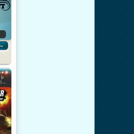
ры
 [v
 ...