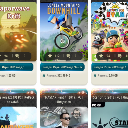
94
0
112
0
94
0
880
992
880
: Игры 2019 года /
Раздел: Игры 2019 года / Гонки
Раздел: Игры 2019 года /
змер:
1.25 GB
Размер:
352.59 MB
Размер:
2.10 GB
/ Гонки
/ Симуляторы / Спортивные
Аркады / Гонки / Детские и
akers (2019) PC | RePack
NASCAR Heat 4 (2019) PC |
Star Drift (2018) PC | Л
от xatab
Лицензия