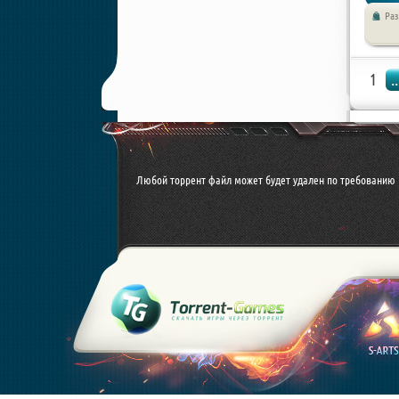
Ра
/ Симул
1
..
Любой торрент файл может будет удален по требованию 