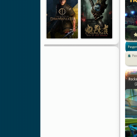
Раздел
Ра
/ Симул
Rocke
(