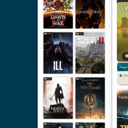
Раздел
Ра
Аркады 
Trailm