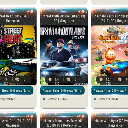
яторы
Спортивные
Аркады / Гонки
reet Heat (2019) PC |
Street Outlaws: The List (2019)
Garfield Kart - Furious 
Лицензия
PC | Лицензия
(2019) PC | Лицен .
76
0
151
0
127
0
381
622
948
: Игры 2019 года / Гонки
Раздел: Игры 2019 года / Гонки
Раздел: Игры 2019 года /
змер:
930 MB
Размер:
3.03 GB
Размер:
3.20 GB
Аркады / Гонки / Детские и
rwave Drift (2019) PC |
Lonely Mountains: Downhill
Race With Ryan (2019)
Лицензия
(2019) PC | RePack от ...
Лицензия