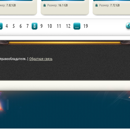
змер:
7.82 GB
Размер:
16.1 GB
Размер:
7.72 GB
яторы / Спортивные
/ Симуляторы / Спортивные
/ Спортивные
.
4
5
6
7
8
9
10
11
12
...
19
правообладателя. |
Обратная связь