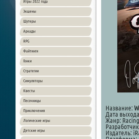
Игры 2022 года
Экшены
Шутеры
Аркады
RPG
Файтинги
Гонки
Стратегии
Симуляторы
Квесты
Песочницы
Название:
W
Приключения
Дата выхода
Жанр: Racing
Логические игры
Разработчик
Детские игры
Издатель: iR