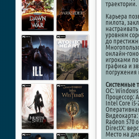
траектории.
Карьера поз
пилота, зак
настраивать
уровням сор
до престижн
Многопользо
онлайн-гоно
игроками по
графика и з
погружения 
Системные т
ОС: Windows 1
Процессор: AM
Intel Core i5
Оперативная
Видеокарта: 
Radeon 570 o
DirectX: вер
Место на дис