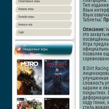
Платформа: 
Спортивные игры
Тип издания
Язык интер
Хоррор игры
Язык озвучк
Онлайн игры
Таблетка:
Пр
Анонсы игр
Описание:
Wo
Софт
это захваты
посвящённый
Игра предла
официальных
Ожидаемые игры
позволяя ощ
соревновани
В Dirt Raci
лицензирова
улучшенная 
сложность 
карами и ле
покрытиях. 
деформации 
ходу гонки,
стиль вожде