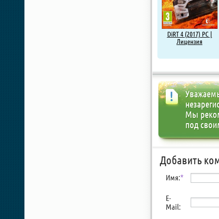
DiRT 4 (2017) PC |
Лицензия
Уважаемы
незареги
Мы реко
под свои
Добавить ко
Имя:
*
E-
Mail: