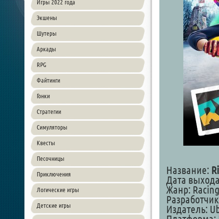
Игры 2022 года
Экшены
Шутеры
Аркады
RPG
Файтинги
Гонки
Стратегии
Симуляторы
Квесты
Песочницы
Название:
R
Приключения
Дата выхода:
Жанр: Racing
Логические игры
Разработчик:
Детские игры
Издатель: Ub