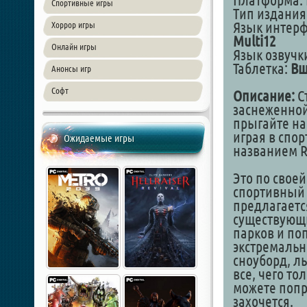
Платформа: 
Спортивные игры
Тип издания
Язык интер
Хоррор игры
Multi12
Онлайн игры
Язык озвучки
Таблетка:
Вш
Анонсы игр
Софт
Описание:
С
заснеженной
прыгайте на 
играя в спо
Ожидаемые игры
названием R
Это по свое
спортивный 
предлагаетс
существующ
парков и по
экстремальн
сноуборд, лы
все, чего то
можете попр
захочется.