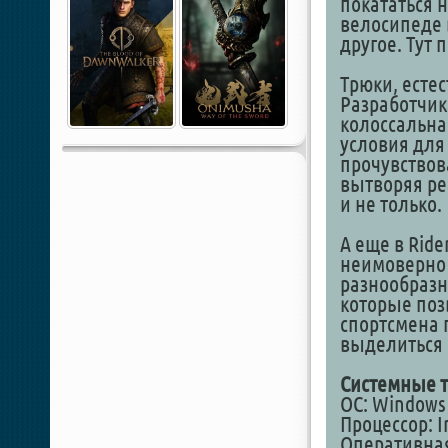
покататься н
велосипеде 
другое. Тут 
Трюки, естес
Разработчик
колоссальна
условия для 
прочувствов
вытворяя ре
и не только.
А еще в Ride
неимоверно
разнообразн
которые поз
спортсмена 
выделиться 
Системные т
ОС: Windows 1
Процессор: In
Оперативная