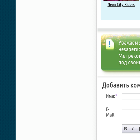
Neon City Riders
Уважаемы
незареги
Мы реко
под свои
Добавить ко
Имя:
*
E-
Mail: