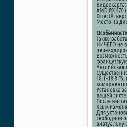
Видеокарта: 
AMD RX 470 (
DirectX: вер
Место на дис
Особенности
Также работа
НИЧЕГО не 
перекодиро
Возможность
французскую
Английская
Существенно
18.1~18.8 Гб
компоненто
Установка за
вашей сист
После инстал
Язык изменя
Для установ
свободной о
виртуальну