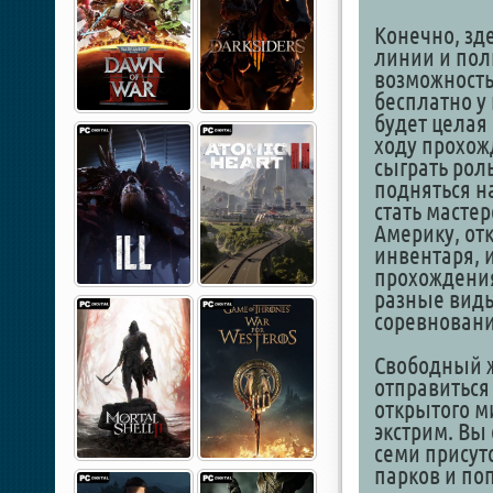
Конечно, зд
линии и пол
возможность 
бесплатно у
будет целая
ходу прохож
сыграть рол
подняться н
стать мастер
Америку, от
инвентаря, и
прохождения
разные виды
соревновани
Свободный ж
отправиться
открытого м
экстрим. Вы
семи присут
парков и поп