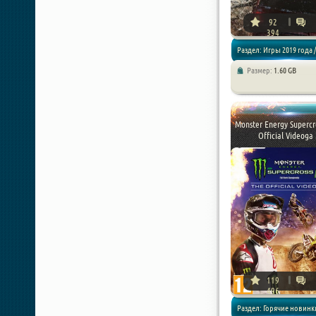
92
394
Раздел: Игры 2019 года /
Размер:
1.60 GB
/ Симуляторы / Спортив
Monster Energy Supercro
Official Videoga .
119
496
Раздел: Горячие новинки