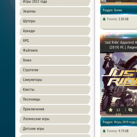
Игры 2022 года
659
Раздел: Гонки
Экшены
Размер:
2.83 GB
Шутеры
Аркады
RPG
Just Ride: Apparent H
(2019) PC | Лицен
Файтинги
Гонки
Стратегии
Симуляторы
Квесты
Песочницы
Приключения
63
630
Логические игры
Раздел: Игры 2019 года /
Детские игры
Размер:
9.73 GB