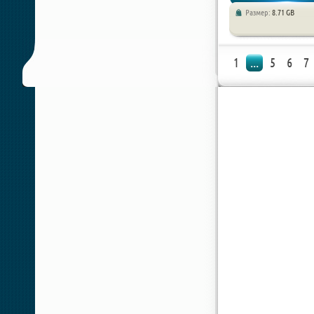
Размер:
8.71 GB
Игры 2019 года / Гонки /
1
...
5
6
7
Симуляторы / Спортивн