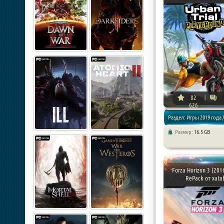
82
626
Раздел: Игры 2019 года /
Размер:
16.5 GB
/ Спортивные
Forza Horizon 3 (2016
RePack от xata