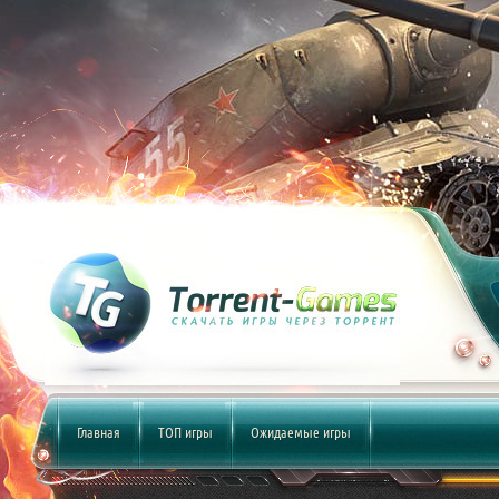
Главная
ТОП игры
Ожидаемые игры