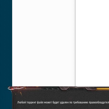
Любой торрент файл может будет удален по требованию правообладател