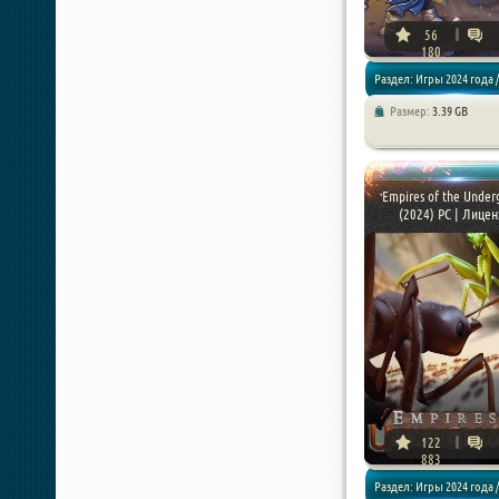
56
180
Раздел: Игры 2024 года /
Размер:
3.39 GB
Стратегии
Empires of the Under
(2024) PC | Лицен
122
883
Раздел: Игры 2024 года /