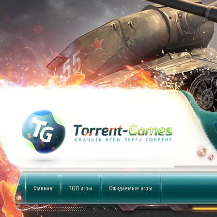
Главная
ТОП игры
Ожидаемые игры