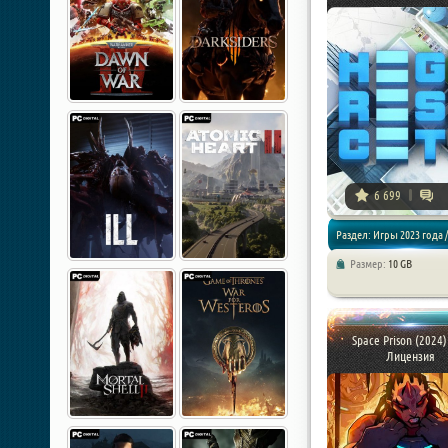
6 699
Раздел: Игры 2023 года /
Размер:
10 GB
Стратегии / Симуляторы
Space Prison (2024)
Лицензия