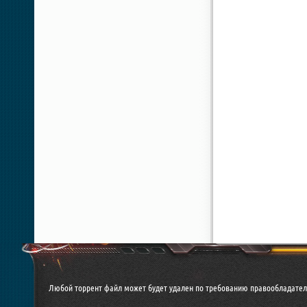
Любой торрент файл может будет удален по требованию правообладател