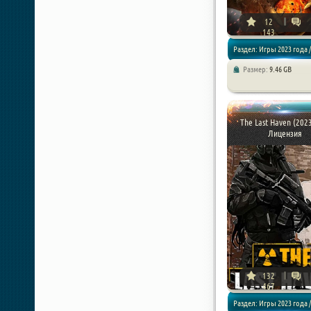
12
143
Раздел: Игры 2023 года /
Размер:
9.46 GB
Стратегии
The Last Haven (2023
Лицензия
132
467
Раздел: Игры 2023 года /