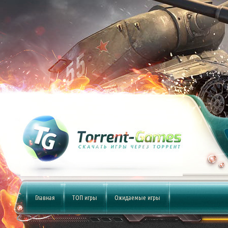
Главная
ТОП игры
Ожидаемые игры