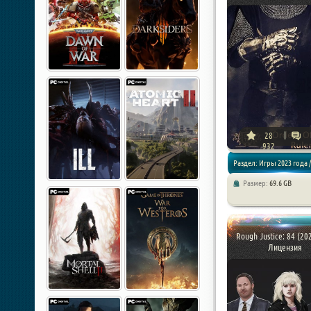
28
932
Раздел: Игры 2023 года /
Размер:
69.6 GB
Стратегии
Rough Justice: 84 (202
Лицензия