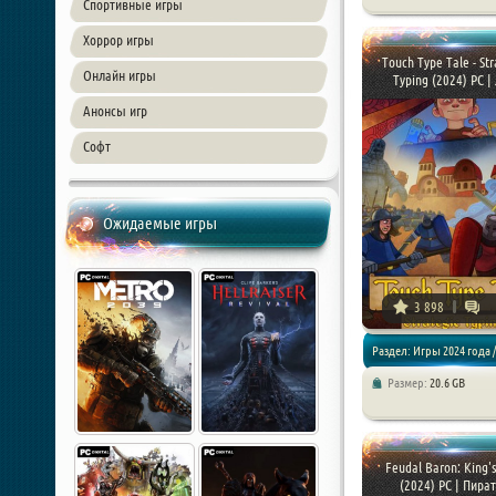
Стратегии
Спортивные игры
Хоррор игры
Touch Type Tale - Str
Онлайн игры
Typing (2024) PC | Л
Анонсы игр
Софт
Ожидаемые игры
3 898
Раздел: Игры 2024 года /
Размер:
20.6 GB
Стратегии
Feudal Baron: King'
(2024) PC | Пира