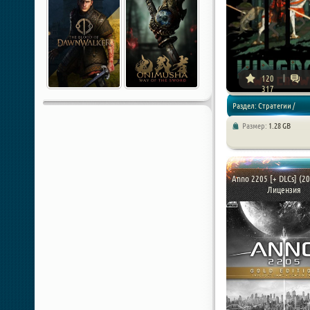
120
317
Раздел: Стратегии /
Размер:
1.28 GB
Симуляторы / Приключен
Anno 2205 [+ DLCs] (20
Лицензия