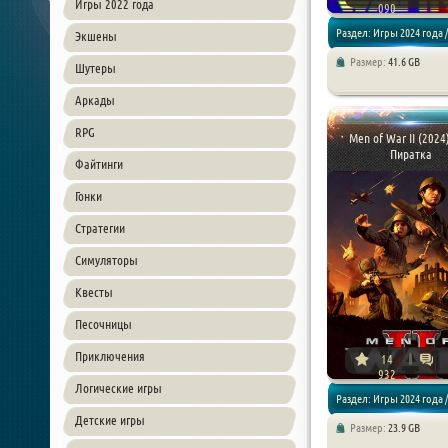
Игры 2022 года
090
Раздел: Игры 2024 года /
Экшены
Размер:
41.6 GB
Шутеры
Стратегии
Аркады
RPG
Men of War II (2024)
Пиратка
Файтинги
Гонки
Стратегии
Симуляторы
Квесты
Песочницы
Приключения
14
932
Логические игры
Раздел: Игры 2024 года /
Детские игры
Размер:
23.9 GB