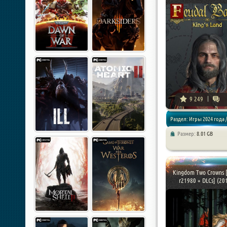
9 249
Раздел: Игры 2024 года /
Размер:
8.01 GB
Стратегии / Симуляторы
Kingdom Two Crowns [
r21980 + DLCs] (201