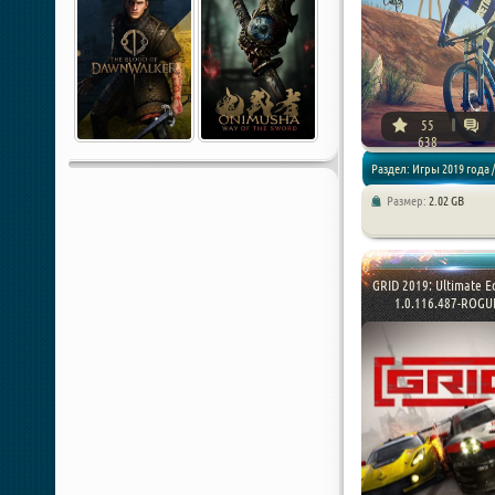
55
638
Раздел: Игры 2019 года /
Размер:
2.02 GB
/ Спортивные
GRID 2019: Ultimate Ed
1.0.116.487-ROGUE