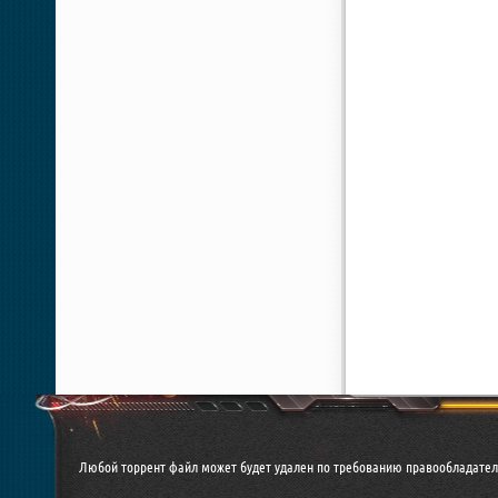
Любой торрент файл может будет удален по требованию правообладател