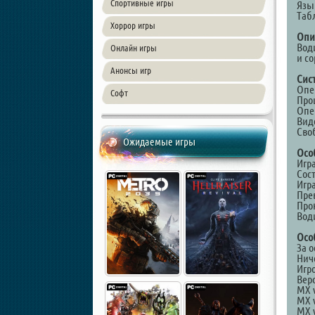
Спортивные игры
Язык
Таб
Хоррор игры
Опи
Вод
Онлайн игры
и с
Анонсы игр
Сис
Опер
Софт
Проц
Опе
Виде
Сво
Ожидаемые игры
Осо
Игра
Сос
Игр
Пре
Про
Води
Осо
За о
Нич
Игр
Верс
MX v
MX v
MX v