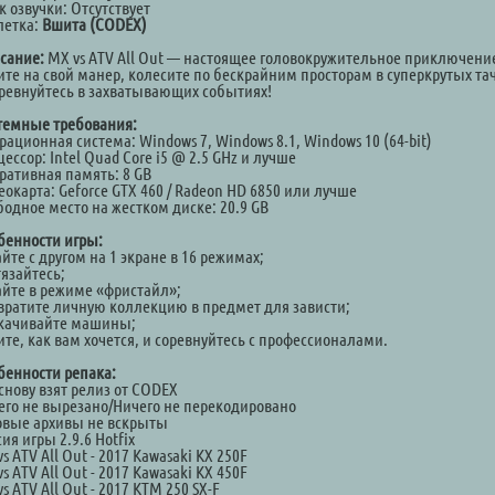
 озвучки: Отсутствует
летка:
Вшита (CODEX)
сание:
MX vs ATV All Out — настоящее головокружительное приключени
ите на свой манер, колесите по бескрайним просторам в суперкрутых та
оревнуйтесь в захватывающих событиях!
темные требования:
ационная система: Windows 7, Windows 8.1, Windows 10 (64-bit)
ессор: Intel Quad Core i5 @ 2.5 GHz и лучше
ративная память: 8 GB
окарта: Geforce GTX 460 / Radeon HD 6850 или лучше
бодное место на жестком диске: 20.9 GB
бенности игры:
йте с другом на 1 экране в 16 режимах;
тязайтесь;
айте в режиме «фристайл»;
вратите личную коллекцию в предмет для зависти;
качивайте машины;
те, как вам хочется, и соревнуйтесь с профессионалами.
бенности репака:
снову взят релиз от CODEX
его не вырезано/Ничего не перекодировано
овые архивы не вскрыты
ия игры 2.9.6 Hotfix
s ATV All Out - 2017 Kawasaki KX 250F
s ATV All Out - 2017 Kawasaki KX 450F
s ATV All Out - 2017 KTM 250 SX-F