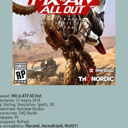
вание:
MX vs ATV All Out
выпуска: 27 марта 2018
: Racing, Simulation, Sports, 3D
аботчик: Rainbow Studios
ательство: THQ Nordic
тформа: PC
 издания: RePack
к интерфейса:
Русский, Английский, Multi11