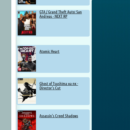
GTA / Grand Theft Auto: San
Andreas - NEXT RP
Atomic Heart
Ghost of Tsushima на пк -
Director's Cut
Assassin's Creed Shadows