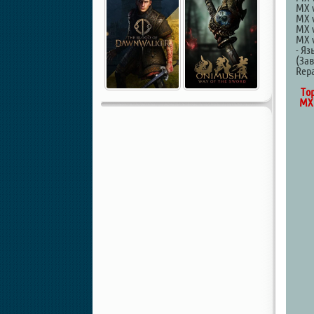
MX v
MX v
MX v
MX v
- Я
(За
Repa
То
MX 