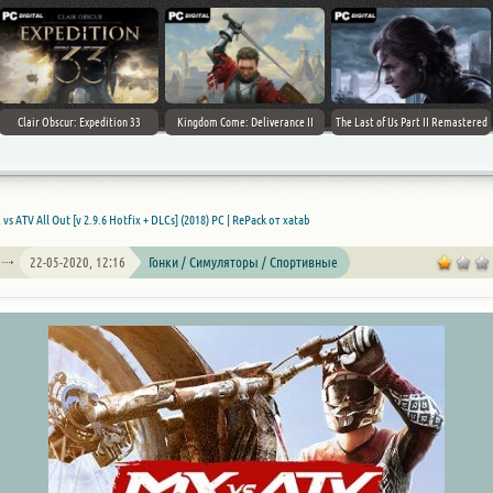
Clair Obscur: Expedition 33
Kingdom Come: Deliverance II
The Last of Us Part II Remastered
vs ATV All Out [v 2.9.6 Hotfix + DLCs] (2018) PC | RePack от xatab
22-05-2020, 12:16
Гонки / Симуляторы / Спортивные