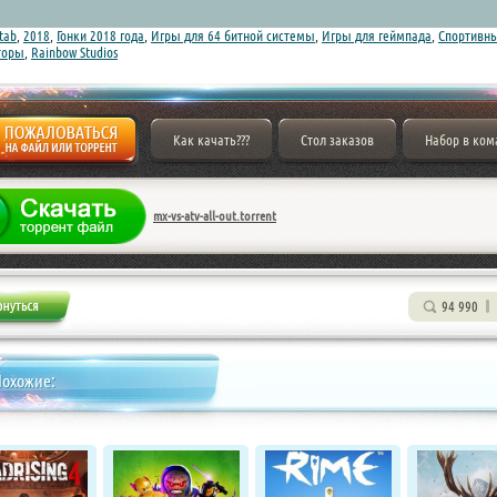
tab
,
2018
,
Гонки 2018 года
,
Игры для 64 битной системы
,
Игры для геймпада
,
Спортивн
торы
,
Rainbow Studios
Как качать???
Стол заказов
Набор в ком
mx-vs-atv-all-out.torrent
94 990
Похожие: