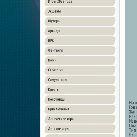
Игры 2022 года
Экшены
Шутеры
Аркады
RPG
Файтинги
Гонки
Стратегии
Симуляторы
Квесты
Песочницы
Наз
Год 
Приключения
Жанр
Разр
Логические игры
Изд
Пла
Детские игры
Тип
Язы