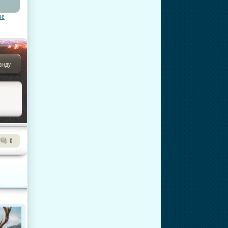
ые
анду
0