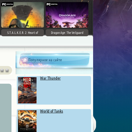
S.T.A.L.K.E.R. 2: Heart of
Dragon Age: The Veilguard
Chernobyl - Ultimate Edition
Популярное на сайте
War Thunder
World of Tanks