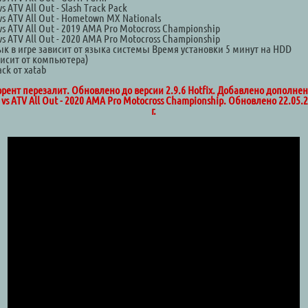
s ATV All Out - Slash Track Pack
s ATV All Out - Hometown MX Nationals
s ATV All Out - 2019 AMA Pro Motocross Championship
s ATV All Out - 2020 AMA Pro Motocross Championship
зык в игре зависит от языка системы Время установки 5 минут на HDD
висит от компьютера)
ck от xatab
ррент перезалит. Обновлено до версии 2.9.6 Hotfix. Добавлено дополнен
vs ATV All Out - 2020 AMA Pro Motocross Championship. Обновлено 22.05.
г.