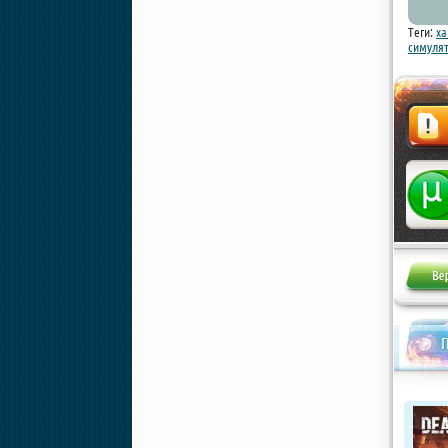
Теги:
xa
симуля
Жалоба