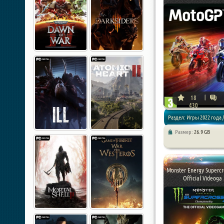
18
430
Раздел: Игры 2022 года /
Размер:
26.9 GB
/ Симуляторы / Спортив
Monster Energy Supercro
Official Videoga .