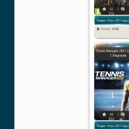
42
916
Раздел: Игры 2021 года /
Размер:
16 GB
/ Симуляторы / Спортив
Tennis Manager 2021 (
| Лицензия
49
024
Раздел: Игры 2021 года /