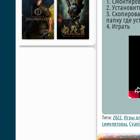
1. Смонтиро
2. Установит
3. Скопирова
папку где у
4. Играть
Теги:
2022
,
Игры дл
симуляторы
,
Cyani