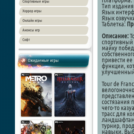
Платформа: 
Спортивные игры
Тип издания
Язык интер
Хоррор игры
Язык озвучк
Онлайн игры
Таблетка:
Пр
Анонсы игр
Описание:
T
Софт
спортивный 
майку побед
собственног
привести ее
Ожидаемые игры
функции, ко
улучшенный
Tour de Fran
велогоночно
представле
состязания 
чего-то казу
трасс для к
ландшафтам.
турнир, про
навыки. Выб