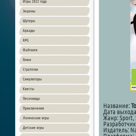
Игры 2022 года
Экшены
Шутеры
Аркады
RPG
Файтинги
Гонки
Стратегии
Симуляторы
Квесты
Песочницы
Название:
T
Приключения
Дата выхода
Жанр: Sport,
Логические игры
Разработчик:
Детские игры
Издатель: N