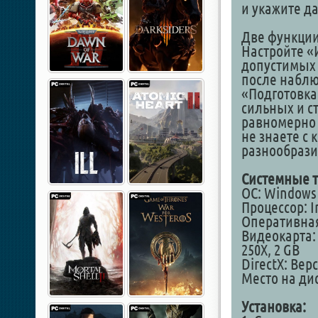
и укажите да
Две функции
Настройте «
допустимых 
после наблю
«Подготовка
сильных и с
равномерно 
не знаете с 
разнообрази
Системные т
ОС: Windows 7
Процессор: In
Оперативная
Видеокарта: 
250X, 2 GB
DirectX: Вер
Место на дис
Установка: