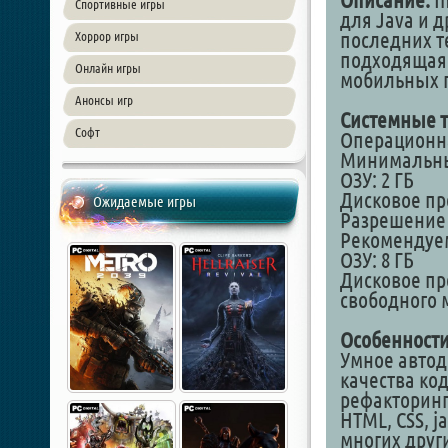
Описание:
In
Спортивные игры
для Java и 
последних т
Хоррор игры
подходящая 
Онлайн игры
мобильных 
Анонсы игр
Системные т
Софт
Операционная
Минимальн
ОЗУ: 2 ГБ
Дисковое про
Ожидаемые игры
Разрешение 
Рекомендуе
ОЗУ: 8 ГБ
Дисковое про
свободного 
Особенности
Умное автод
качества ко
рефакторинги
HTML, CSS, jа
многих друг