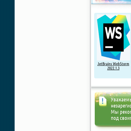
JetBrains WebStorm
2022.1.3
Уважаемы
незареги
Мы реко
под свои