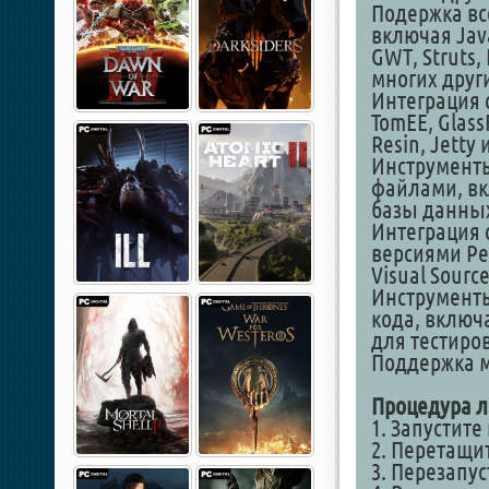
Подержка вс
включая Java
GWT, Struts, 
многих друг
Интеграция 
TomEE, Glass
Resin, Jetty 
Инструменты
файлами, вк
базы данны
Интеграция 
версиями Per
Visual Sourc
Инструменты
кода, включ
для тестиро
Поддержка 
Процедура л
1. Запустите
2. Перетащит
3. Перезапус