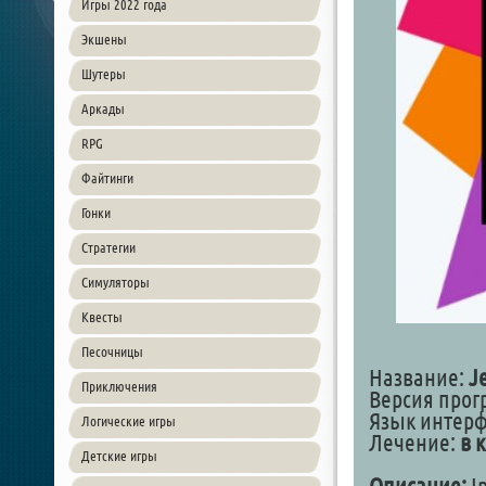
Игры 2022 года
Экшены
Шутеры
Аркады
RPG
Файтинги
Гонки
Стратегии
Симуляторы
Квесты
Песочницы
Название:
Je
Приключения
Версия прог
Язык интерф
Логические игры
Лечение:
в 
Детские игры