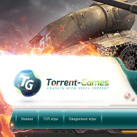
Главная
ТОП игры
Ожидаемые игры