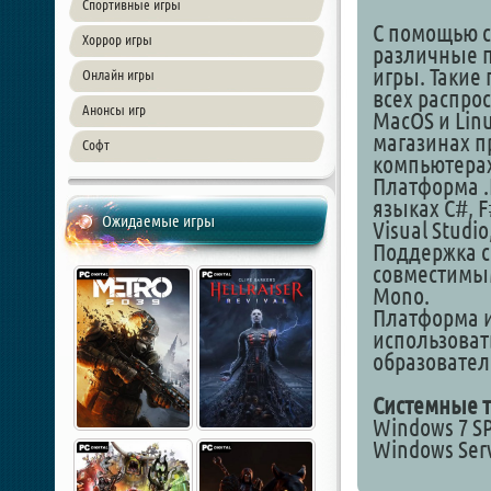
Спортивные игры
С помощью с
Хоррор игры
различные п
игры. Такие
Онлайн игры
всех распро
Анонсы игр
MacOS и Lin
магазинах п
Софт
компьютерах
Платформа .
языках C#, F
Ожидаемые игры
Visual Studio
Поддержка с
совместимым
Mono.
Платформа и
использоват
образовател
Системные т
Windows 7 SP
Windows Serv