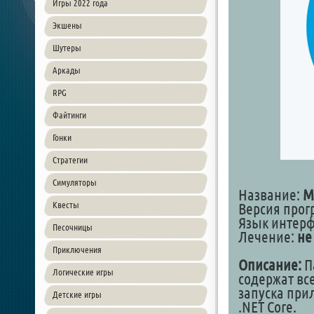
Игры 2022 года
Экшены
Шутеры
Аркады
RPG
Файтинги
Гонки
Стратегии
Симуляторы
Название:
Mi
Квесты
Версия прог
Язык интер
Песочницы
Лечение:
не
Приключения
Описание:
Па
Логические игры
содержат вс
запуска при
Детские игры
.NET Core.