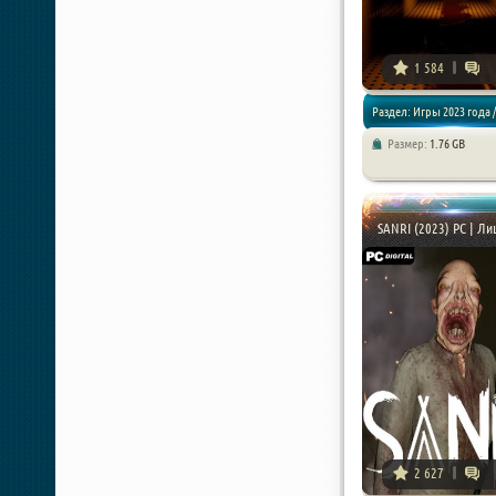
1 584
Раздел: Игры 2023 года /
Размер:
1.76 GB
Хоррор игры
SANRI (2023) PC | Ли
2 627