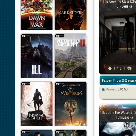
The Cooking Class (202
Лицензия
2 712
Раздел: Игры 2023 года /
Размер:
3.06 GB
Хоррор игры
Death in the Water 2 (
| Лицензия