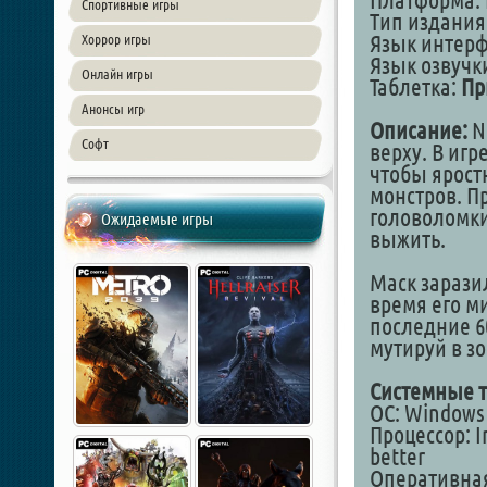
Платформа: 
Спортивные игры
Тип издания
Язык интер
Хоррор игры
Язык озвучки
Онлайн игры
Таблетка:
Пр
Анонсы игр
Описание:
N
Софт
верху. В иг
чтобы ярост
монстров. П
головоломки
Ожидаемые игры
выжить.
Маск зарази
время его ми
последние 6
мутируй в з
Системные т
ОС: Windows 1
Процессор: I
better
Оперативная