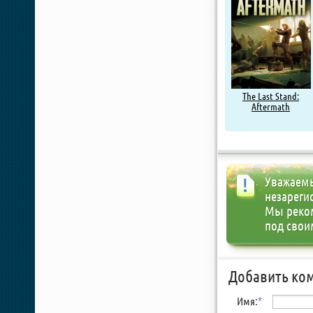
The Last Stand:
Aftermath
Уважаемы
незареги
Мы реко
под свои
Добавить ко
Имя:
*