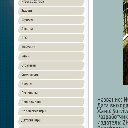
Игры 2022 года
Экшены
Шутеры
Аркады
RPG
Файтинги
Гонки
Стратегии
Симуляторы
Квесты
Песочницы
Название:
N
Приключения
Дата выхода
Жанр: Surviva
Логические игры
Разработчик
Детские игры
Издатель: 