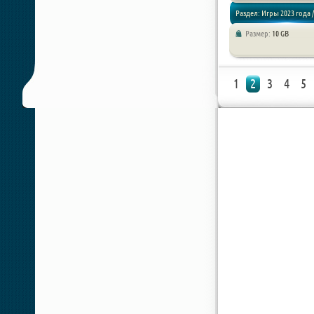
Раздел: Игры 2023 года /
Размер:
10 GB
Хоррор игры
1
2
3
4
5