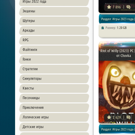
Игры 2022 года
7 896
Экшены
Раздел: Игры 2023 года /
Шутеры
Размер:
1.20 GB
Аркады
Приключения / Хоррор и
RPG
Файтинги
Riot of Willy (2023) PC
от Chovka
Гонки
Стратегии
Симуляторы
Квесты
Песочницы
Приключения
Логические игры
2 629
Детские игры
Раздел: Игры 2023 года /