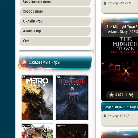
Спортивные игры
Размер:
692.29 MB
Хоррор игры
Хоррор игры
Онлайн игры
The Midnight Town St
Анонсы игр
Adam's Diary (2023) 
Софт
Ожидаемые игры
4 071
Раздел: Игры 2023 года /
Размер:
13.7 GB
Хоррор игры