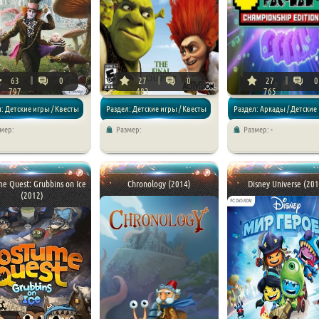
63
0
27
0
27
0
797
483
765
: Детские игры / Квесты
Раздел: Детские игры / Квесты
Раздел: Аркады / Детские
мер:
Размер:
Размер:
-
ючения
/ Приключения
игры
e Quest: Grubbins on Ice
Chronology (2014)
Disney Universe (201
(2012)