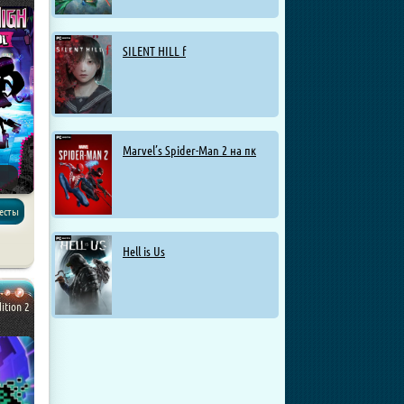
SILENT HILL f
Marvel’s Spider-Man 2 на пк
весты
Hell is Us
ition 2