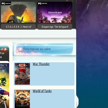
S.T.A.L.K.E.R. 2: Heart of
Dragon Age: The Veilguard
Chernobyl - Ultimate Edition
Популярное на сайте
 Foe
ия
War Thunder
World of Tanks