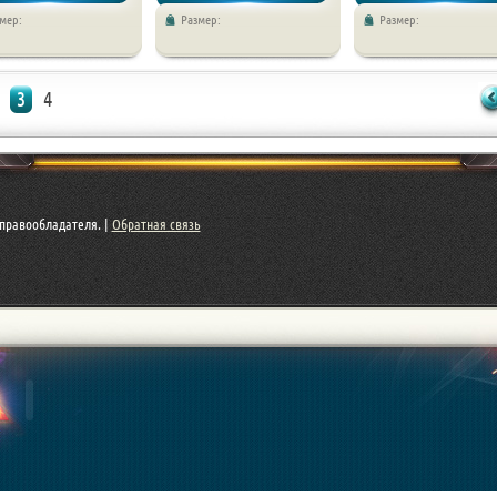
мер:
Размер:
Размер:
Приключения
игры / Приключения
игры / Стратегии
3
4
правообладателя. |
Обратная связь