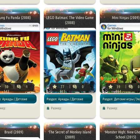
игры / Приключения
ung Fu Panda (2008)
LEGO Batman: The Video Game
Mini Ninjas (2009)
(2008)
50
1
77
0
39
0
543
463
054
: Аркады / Детские
Раздел: Аркады / Детские
Раздел: Детские игры / Э
мер:
Размер:
Размер:
игры
Braid (2009)
The Secret of Monkey Island
Monster High: New Gho
(2009)
School (2015)