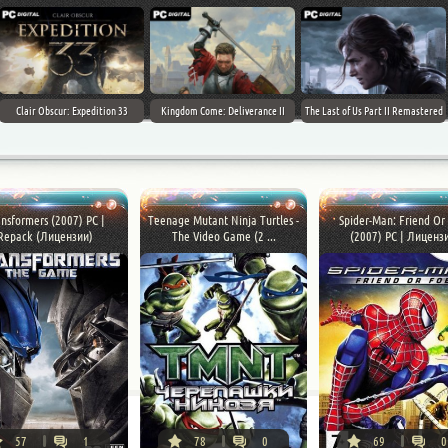
Clair Obscur: Expedition 33
Kingdom Come: Deliverance II
The Last of Us Part II Remastered
nsformers (2007) PC |
Teenage Mutant Ninja Turtles -
Spider-Man: Friend Or
Repack (Лицензии)
The Video Game (2 ...
(2007) PC | Лиценз
57
1
78
0
69
0