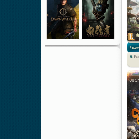
Раздел
Раз
/ Прикл
Costum