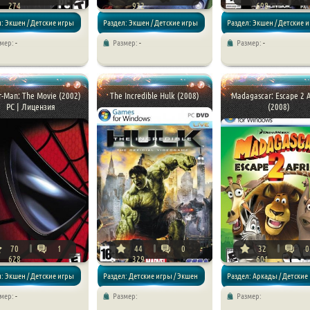
274
932
698
: Экшен / Детские игры
Раздел: Экшен / Детские игры
Раздел: Экшен / Детские 
змер:
-
Размер:
-
Размер:
-
r-Man: The Movie (2002)
The Incredible Hulk (2008)
Madagascar: Escape 2 A
PC | Лицензия
(2008)
70
1
44
0
32
0
628
329
601
: Экшен / Детские игры
Раздел: Детские игры / Экшен
Раздел: Аркады / Детские
змер:
-
Размер:
Размер: