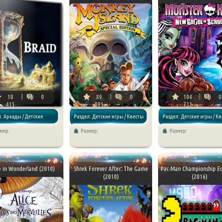
10
0
89
0
104
0
415
091
731
: Аркады / Детские
Раздел: Детские игры / Квесты
Раздел: Детские игры / К
мер:
Размер:
Размер:
/ Приключения
/ Приключения
e in Wonderland (2010)
Shrek Forever After: The Game
Pac-Man Championship Ed
(2010)
(2016)