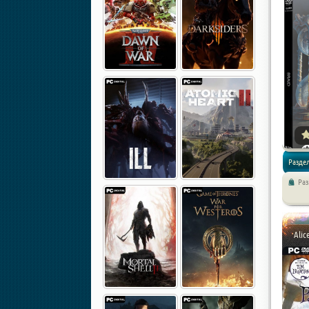
Раздел
Раз
игры
Alic