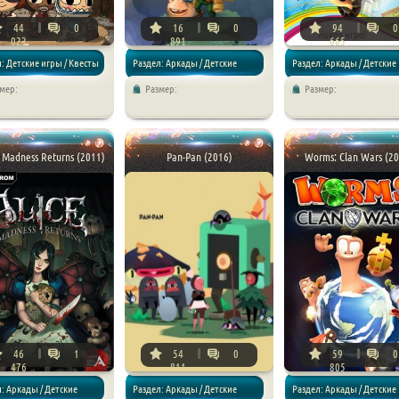
44
0
16
0
94
0
023
891
665
: Детские игры / Квесты
Раздел: Аркады / Детские
Раздел: Аркады / Детские
мер:
Размер:
Размер:
ючения
игры / Приключения
игры
: Madness Returns (2011)
Pan-Pan (2016)
Worms: Clan Wars (20
46
1
54
0
59
0
476
811
805
: Аркады / Детские
Раздел: Аркады / Детские
Раздел: Аркады / Детские