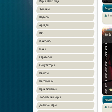
Игры 2022 года
Раздел
Экшены
Ра
Шутеры
Аркады
RPG
Spide
Файтинги
Гонки
Стратегии
Симуляторы
Квесты
Песочницы
Приключения
Логические игры
Раздел
Детские игры
Ра