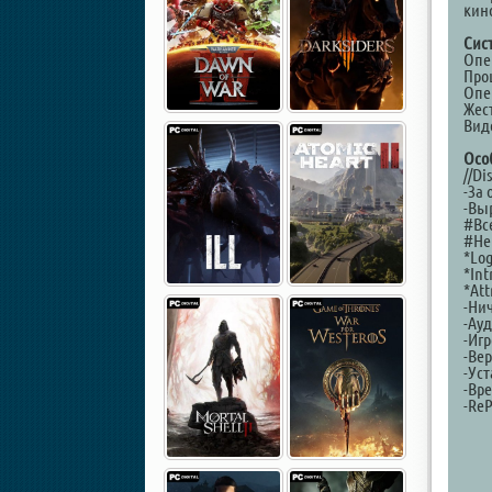
кин
Сис
Опер
Проц
Опе
Жест
Вид
Осо
//Di
-За 
-Вы
#Вс
#Не
*Lo
*Int
*Att
-Ни
-Ауд
-Иг
-Вер
-Ус
-Вр
-ReP