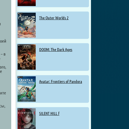
The Outer Worlds 2
и
воей
DOOM: The Dark Ages
– в
о
ого,
е
Avatar: Frontiers of Pandora
вите
сы,
SILENT HILL f