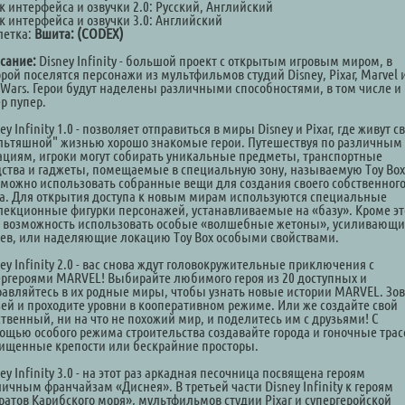
к интерфейса и озвучки 2.0: Русский, Английский
к интерфейса и озвучки 3.0: Английский
летка:
Вшита: (CODEX)
сание:
Disney Infinity - большой проект с открытым игровым миром, в
рой поселятся персонажи из мультфильмов студий Disney, Pixar, Marvel 
r Wars. Герои будут наделены различными способностями, в том числе и
р пупер.
ey Infinity 1.0 - позволяет отправиться в миры Disney и Pixar, где живут с
льтяшной" жизнью хорошо знакомые герои. Путешествуя по различным
ациям, игроки могут собирать уникальные предметы, транспортные
дства и гаджеты, помещаемые в специальную зону, называемую Toy Box 
 можно использовать собранные вещи для создания своего собственног
а. Для открытия доступа к новым мирам используются специальные
лекционные фигурки персонажей, устанавливаемые на «базу». Кроме эт
ь возможность использовать особые «волшебные жетоны», усиливающи
оев, или наделяющие локацию Toy Box особыми свойствами.
ey Infinity 2.0 - вас снова ждут головокружительные приключения с
ергероями MARVEL! Выбирайте любимого героя из 20 доступных и
равляйтесь в их родные миры, чтобы узнать новые истории MARVEL. Зо
зей и проходите уровни в кооперативном режиме. Или же создайте свой
ственный, ни на что не похожий мир, и поделитесь им с друзьями! С
ощью особого режима строительства создавайте города и гоночные трас
ищенные крепости или бескрайние просторы.
ey Infinity 3.0 - на этот раз аркадная песочница посвящена героям
ичным франчайзам «Диснея». В третьей части Disney Infinity к героям
ратов Карибского моря», мультфильмов студии Pixar и супергеройской