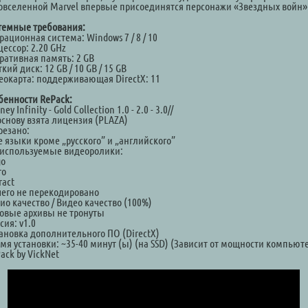
овселенной Marvel впервые присоединятся персонажи «Звездных войн»
темные требования:
ационная система: Windows 7 / 8 / 10
ессор: 2.20 GHz
ративная память: 2 GB
кий диск: 12 GB / 10 GB / 15 GB
еокарта: поддерживающая DirectX: 11
бенности RePack:
sney Infinity - Gold Collection 1.0 - 2.0 - 3.0//
основу взята лицензия (PLAZA)
резано:
е языки кроме „русского” и „английского”
используемые видеоролики:
go
ro
ract
чего не перекодировано
ио качество / Видео качество (100%)
ровые архивы не тронуты
сия: v1.0
тановка дополнительного ПО (DirectX)
емя установки: ~35-40 минут (ы) (на SSD) (Зависит от мощности компьют
ack by VickNet