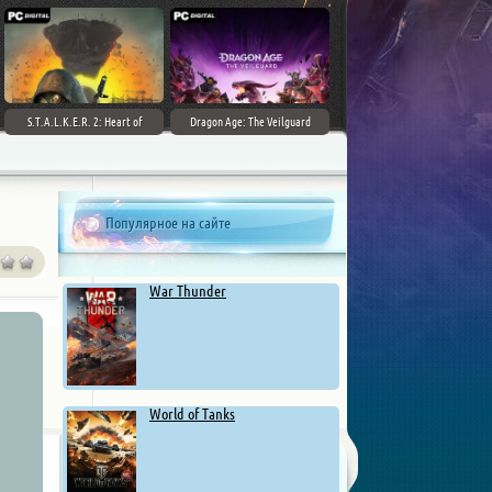
S.T.A.L.K.E.R. 2: Heart of
Dragon Age: The Veilguard
Chernobyl - Ultimate Edition
Популярное на сайте
War Thunder
World of Tanks