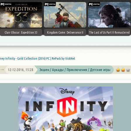
Clair Obscur: Expedition 33
Kingdom Come: Deliverance II
The Last of Us Part II Remastered
ney Infinity - Gold Collection (2016) PC | RePack by VickNet
12-12-2016, 15:28
Экшен / Аркады / Приключения / Детские игры