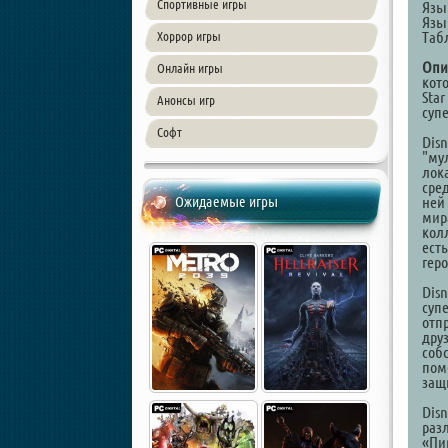
Спортивные игры
Язы
Язы
Таб
Хоррор игры
Опи
Онлайн игры
кото
Sta
Анонсы игр
супе
Софт
Disn
"му
лок
сре
Ожидаемые игры
ней
мир
кол
ест
гер
Disn
суп
отп
дру
соб
пом
защ
Disn
разл
«Пи