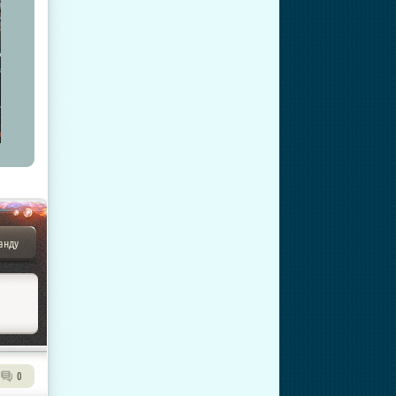
анду
0