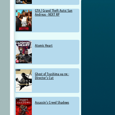
GTA / Grand Theft Auto: San
Andreas - NEXT RP
Atomic Heart
Ghost of Tsushima на пк -
Director's Cut
Assassin's Creed Shadows