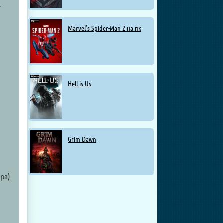
.
Marvel’s Spider-Man 2 на пк
Hell is Us
Grim Dawn
ера)