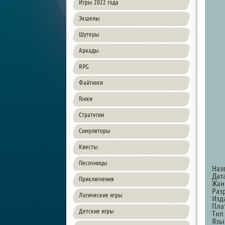
Игры 2022 года
Экшены
Шутеры
Аркады
RPG
Файтинги
Гонки
Стратегии
Симуляторы
Квесты
Песочницы
Наз
Дата
Приключения
Жанр
Разр
Логические игры
Изда
Пла
Детские игры
Тип
Язы