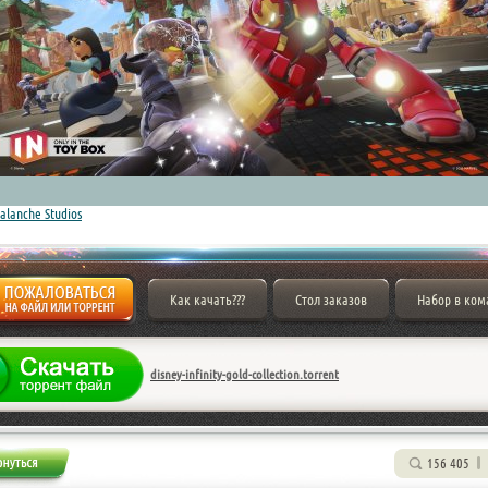
alanche Studios
Как качать???
Стол заказов
Набор в ком
disney-infinity-gold-collection.torrent
156 405