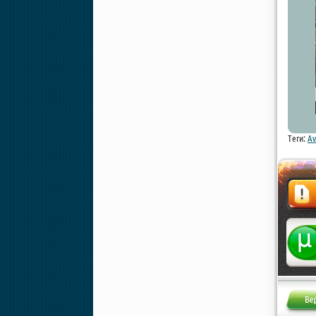
Теги:
Av
Жалоба