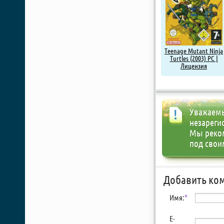
Teenage Mutant Ninja
Turtles (2003) PC |
Лицензия
Уважаемы
незареги
Мы реко
под свои
Добавить ко
Имя:
*
E-