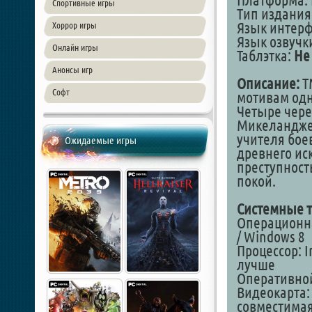
Платформа: 
Спортивные игры
Тип издания
Язык интер
Хоррор игры
Язык озвучк
Онлайн игры
Таблэтка:
Не
Анонсы игр
Описание:
T
Софт
мотивам од
Четыре чере
Микеланджел
учителя бое
Ожидаемые игры
древнего ис
преступност
покой.
Системные т
Операционная
/ Windows 8
Процессор: I
лучше
Оперативной
Видеокарта: 
совместимая