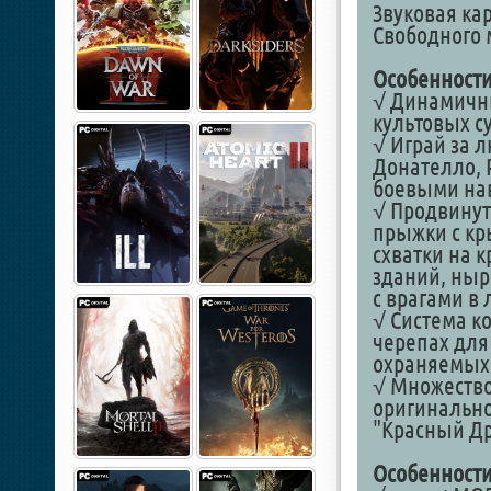
Звуковая кар
Свободного м
Особенности
√ Динамичны
культовых с
√ Играй за 
Донателло, 
боевыми на
√ Продвинут
прыжки с кр
схватки на 
зданий, ныр
с врагами в
√ Система к
черепах для
охраняемых
√ Множество
оригинально
"Красный Др
Особенности