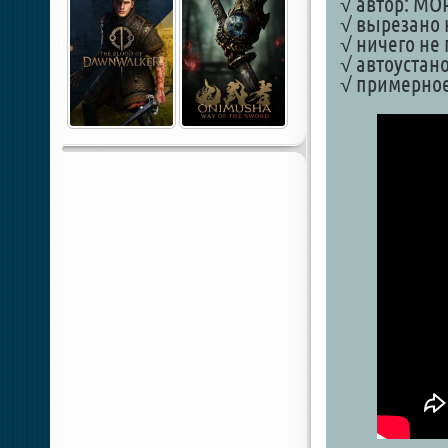
√ автор: MO
√ вырезано
√ ничего не
√ автоустан
√ примерное