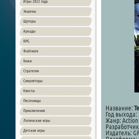
Игры 2022 года
Экшены
Шутеры
Аркады
RPG
Файтинги
Гонки
Стратегии
Симуляторы
Квесты
Песочницы
Название:
T
Приключения
Год выхода: 
Жанр: Action 
Логические игры
Разработчик:
Детские игры
Издатель: GF