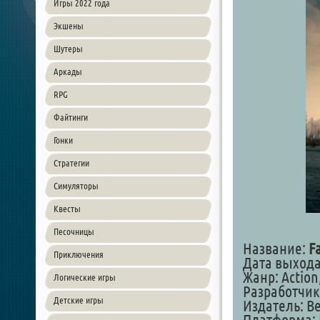
Игры 2022 года
Экшены
Шутеры
Аркады
RPG
Файтинги
Гонки
Стратегии
Симуляторы
Квесты
Песочницы
Название:
Fa
Приключения
Дата выхода
Жанр: Action,
Логические игры
Разработчик
Детские игры
Издатель: Be