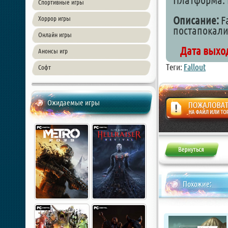
Платформа: 
Спортивные игры
Описание:
Fa
Хоррор игры
постапокали
Онлайн игры
Дата выход
Анонсы игр
Теги:
Fallout
Софт
Ожидаемые игры
Жалоба
Похожие: