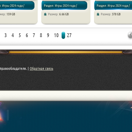
: Игры 2024 года /
Раздел: Игры 2024 года /
Раздел: Игры 2024 года /
змер:
159 GB
Размер:
6.66 GB
Размер:
378 GB
 RPG
Хоррор игры
Симуляторы
3
4
5
6
7
8
9
10
27
правообладателя. |
Обратная связь