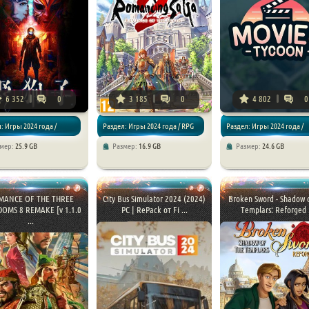
6 352
0
3 185
0
4 802
0
: Игры 2024 года /
Раздел: Игры 2024 года / RPG
Раздел: Игры 2024 года /
змер:
25.9 GB
Размер:
16.9 GB
Размер:
24.6 GB
 Хоррор игры
Симуляторы / Песочницы
MANCE OF THE THREE
City Bus Simulator 2024 (2024)
Broken Sword - Shadow 
OMS 8 REMAKE [v 1.1.0
PC | RePack от Fi ...
Templars: Reforged .
...