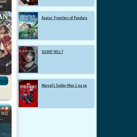
sion
ия
Avatar: Frontiers of Pandora
SILENT HILL f
Marvel’s Spider-Man 2 на пк
+ DLC]
..