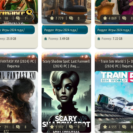
10
1
7 779
0
4 869
0
557
: Игры 2024 года /
Раздел: Игры 2024 года /
Раздел: Игры 2024 года /
змер:
25.8 GB
Размер:
3.49 GB
Размер:
7.22 GB
ии
Симуляторы
Приключения
FANTASY XVI (2024) PC |
Scary Shadow Spot: Last Farewell
Train Sim World 5 [+ D
Пиратка
(2024) PC | Лиц ...
(2024) PC | Пиратк
21
8
5 392
0
4 555
0
472