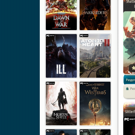
Shatte
Раздел
Ра
Экшен /
Slitte