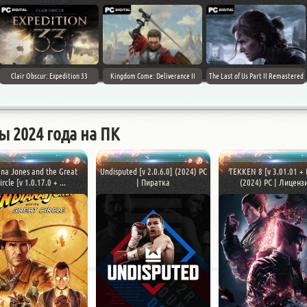
Clair Obscur: Expedition 33
Kingdom Come: Deliverance II
The Last of Us Part II Remastered
ы 2024 года на ПК
ana Jones and the Great
Undisputed [v 2.0.6.0] (2024) PC
TEKKEN 8 [v 3.01.01 + 
ircle [v 1.0.17.0 + ...
| Пиратка
(2024) PC | Лиценз