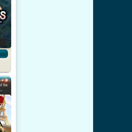
of the
..