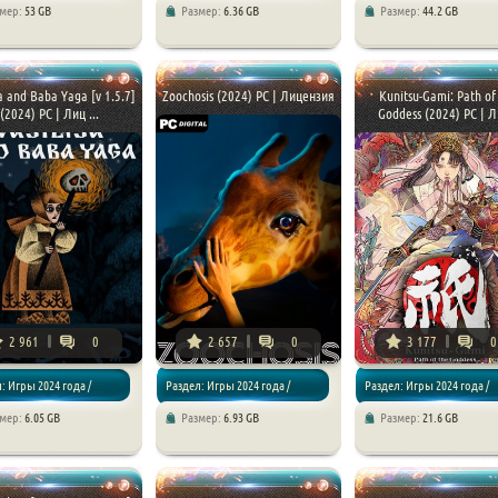
змер:
53 GB
Размер:
6.36 GB
Размер:
44.2 GB
ии
Приключения
Симуляторы / Спортивные
sa and Baba Yaga [v 1.5.7]
Zoochosis (2024) PC | Лицензия
Kunitsu-Gami: Path of
(2024) PC | Лиц ...
Goddess (2024) PC | Ли
2 961
0
2 657
0
3 177
0
: Игры 2024 года /
Раздел: Игры 2024 года /
Раздел: Игры 2024 года /
змер:
6.05 GB
Размер:
6.93 GB
Размер:
21.6 GB
чения
Хоррор игры
Экшен