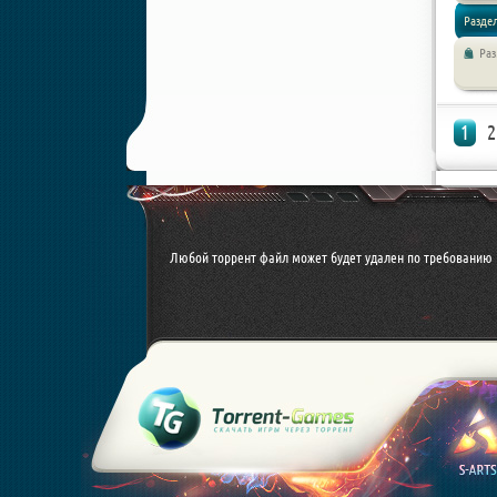
Раздел
Ра
Экшен /
1
2
Любой торрент файл может будет удален по требованию 