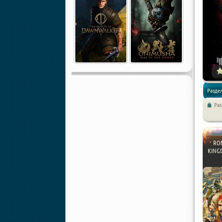
Раздел
Ра
Экшен /
RO
KINGD