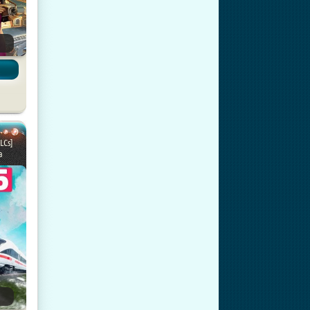
LCs]
а