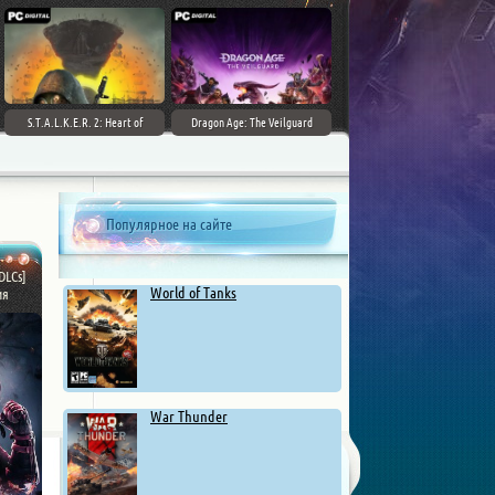
S.T.A.L.K.E.R. 2: Heart of
Dragon Age: The Veilguard
Chernobyl - Ultimate Edition
Популярное на сайте
DLCs]
World of Tanks
ия
War Thunder