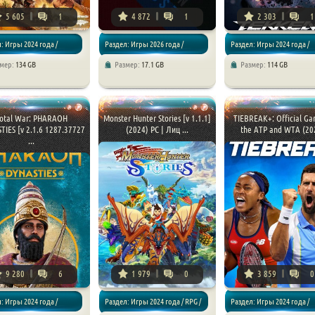
5 605
1
4 872
1
2 303
1
: Игры 2024 года /
Раздел: Игры 2026 года /
Раздел: Игры 2024 года /
змер:
134 GB
Размер:
17.1 GB
Размер:
114 GB
 Приключения
Файтинги / Симуляторы /
Экшен / Файтинги
Спортивные
otal War: PHARAOH
Monster Hunter Stories [v 1.1.1]
TIEBREAK+: Official Ga
IES [v 2.1.6 1287.37727
(2024) PC | Лиц ...
the ATP and WTA (202
...
9 280
6
1 979
0
3 859
0
: Игры 2024 года /
Раздел: Игры 2024 года / RPG /
Раздел: Игры 2024 года /