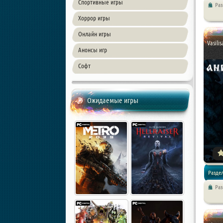
Спортивные игры
Ра
Стратег
Хоррор игры
Онлайн игры
Vasili
Анонсы игр
Софт
Ожидаемые игры
Раздел
Ра
Приклю