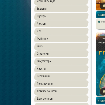
Игры 2022 года
Экшены
Раздел
Шутеры
Ра
Аркады
Экшен /
RPG
Файтинги
T
DYNAST
Гонки
Стратегии
Симуляторы
Квесты
Песочницы
Приключения
Логические игры
Детские игры
Раздел