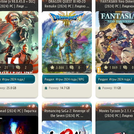
rline [v 98.0.45.0 + DLC]
DRAGON QUEST III HD-2D
FANTASIAN Neo Dimen
(2024) PC | Лице ...
Remake (2024) PC | Лиценз ...
(2024) PC | Лиценз
21
2
3 866
0
1 869
0
986
: Игры 2024 года /
Раздел: Игры 2024 года / RPG
Раздел: Игры 2024 года /
змер:
25.8 GB
Размер:
14.7 GB
Размер:
11 GB
 Шутер
Приключения
rhead (2024) PC | Пиратка
Romancing SaGa 2: Revenge of
Movies Tycoon [v 2.1.1 
the Seven (2024) PC ...
(2024) PC | Лиценз .