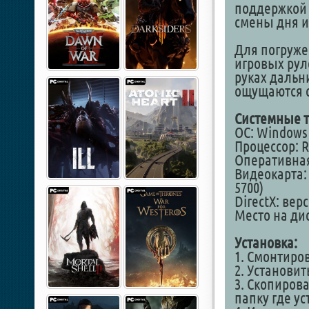
поддержкой 
смены дня и
Для погруже
игровых руле
руках дальн
ощущаются с
Системные т
ОС: Windows 1
Процессор: Ry
Оперативная
Видеокарта: 
5700)
DirectX: вер
Место на дис
Установка:
1. Смонтиро
2. Установит
3. Скопирова
папку где у