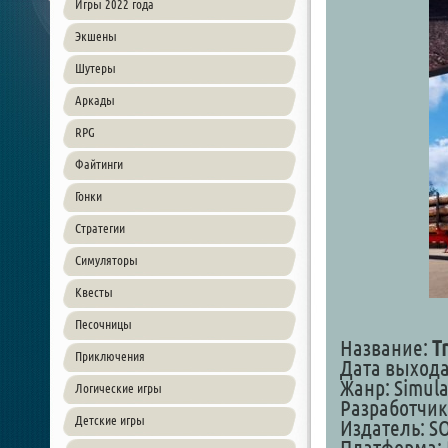
Игры 2022 года
Экшены
Шутеры
Аркады
RPG
Файтинги
Гонки
Стратегии
Симуляторы
Квесты
Песочницы
Название:
T
Приключения
Дата выхода:
Жанр: Simula
Логические игры
Разработчик:
Детские игры
Издатель: S