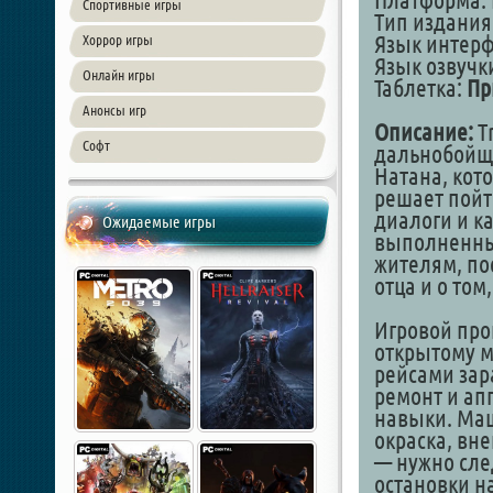
Платформа: 
Спортивные игры
Тип издания
Язык интер
Хоррор игры
Язык озвучк
Онлайн игры
Таблетка:
Пр
Анонсы игр
Описание:
Tr
Софт
дальнобойщи
Натана, кот
решает пойт
диалоги и к
Ожидаемые игры
выполненный
жителям, по
отца и о том
Игровой проц
открытому 
рейсами зар
ремонт и ап
навыки. Маш
окраска, вн
— нужно сле
остановки на