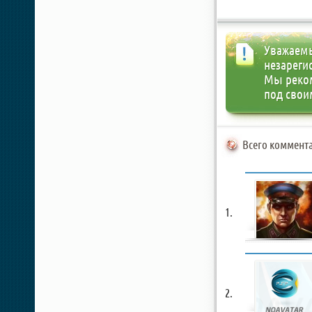
Уважаемы
незареги
Мы реко
под свои
Всего коммента