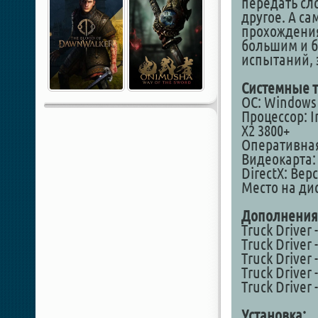
передать сл
другое. А са
прохождения 
большим и 
испытаний, 
Системные т
ОС: Windows 7
Процессор: 
X2 3800+
Оперативная
Видеокарта: 
DirectX: Вер
Место на дис
Дополнения
Truck Driver
Truck Driver 
Truck Driver 
Truck Driver 
Truck Driver
Установка: