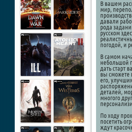
В вашем ра
мир, перепо
производств
давали рабо
рода заданий
русском зде
реалистичн
погодой, и 
В самом нач
небольшой г
дать старт в
вы сможете 
его, улучши
распоряжени
деталей, мо
многого дру
персонализир
По ходу про
посетить ог
ждут красоч