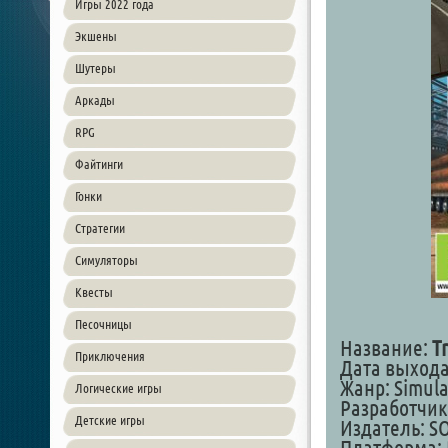
Игры 2022 года
Экшены
Шутеры
Аркады
RPG
Файтинги
Гонки
Стратегии
Симуляторы
Квесты
Песочницы
Название:
T
Приключения
Дата выхода:
Жанр: Simula
Логические игры
Разработчик
Детские игры
Издатель: S