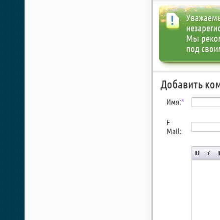
Уважаемы
незареги
Мы реко
под свои
Добавить ко
Имя:
*
E-
Mail: