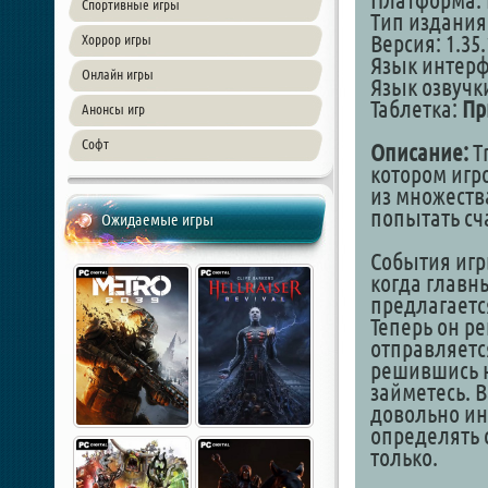
Платформа: 
Спортивные игры
Тип издания
Версия: 1.35.
Хоррор игры
Язык интер
Онлайн игры
Язык озвучки
Таблетка:
Пр
Анонсы игр
Софт
Описание:
Tr
котором игр
из множеств
попытать сч
Ожидаемые игры
События игр
когда главны
предлагается
Теперь он р
отправляется
решившись на
займетесь. 
довольно ин
определять с
только.