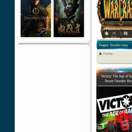
79
979
Раздел: Онлайн игры
Размер:
Victory: The Age of R
Steam Founder Pack