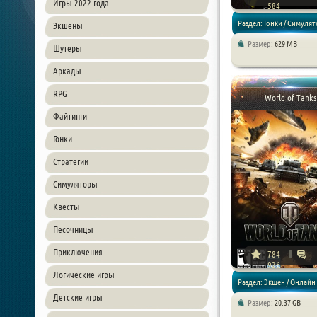
Игры 2022 года
584
Раздел: Гонки / Симулят
Экшены
Размер:
629 MB
Шутеры
Спортивные / Онлайн иг
Аркады
RPG
World of Tanks
Файтинги
Гонки
Стратегии
Симуляторы
Квесты
Песочницы
Приключения
784
926
Логические игры
Раздел: Экшен / Онлайн
Детские игры
Размер:
20.37 GB