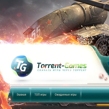
Главная
ТОП игры
Ожидаемые игры