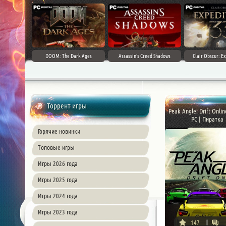
DOOM: The Dark Ages
Assassin's Creed Shadows
Clair Obscur: Ex
Торрент игры
Peak Angle: Drift Onlin
PC | Пиратка
Горячие новинки
Топовые игры
Игры 2026 года
Игры 2025 года
Игры 2024 года
Игры 2023 года
147