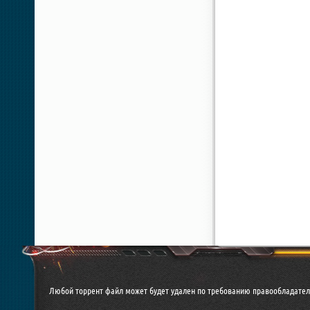
Любой торрент файл может будет удален по требованию правообладател