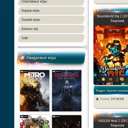
Приключения / Хоррор и
Спортивные игры
Хоррор игры
SteamWorld Dig 2 (201
Онлайн игры
Лицензия
Анонсы игр
Софт
Ожидаемые игры
49
706
Раздел: Горячие новинки
Размер:
319.40 MB
Аркады
NASCAR Heat 2 (2017
Лицензия