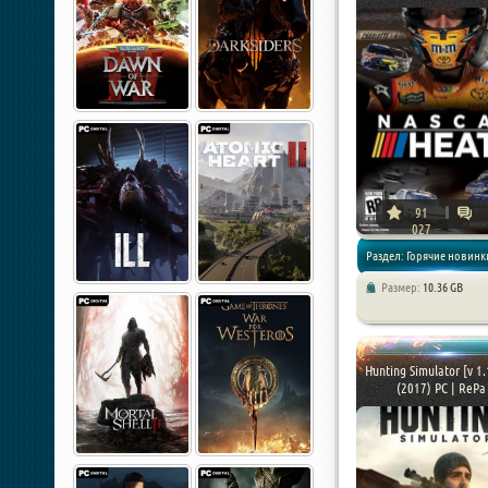
91
027
Раздел: Горячие новинки
Размер:
10.36 GB
Гонки / Симуляторы /
Спортивные
Hunting Simulator [v 1.
(2017) PC | RePa 