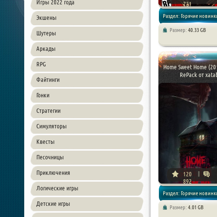
Игры 2022 года
721
Раздел: Горячие новинки
Экшены
Размер:
40.33 GB
Шутеры
Аркады / Файтинги /
Аркады
RPG
Симуляторы / Спортивн
Home Sweet Home (201
RePack от xata
Файтинги
Гонки
Стратегии
Симуляторы
Квесты
Песочницы
Приключения
120
892
Логические игры
Раздел: Горячие новинки
Детские игры
Размер:
4.01 GB