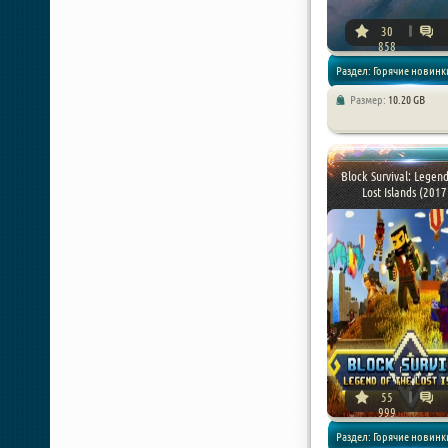
30
858
Раздел: Горячие новинки
Размер:
10.20 GB
Квесты / Приключения
Block Survival: Legend
Lost Islands (2017 
55
999
Раздел: Горячие новинки