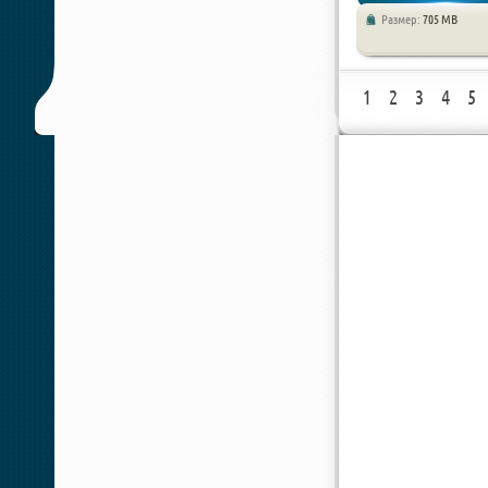
Размер:
705 MB
Экшен / Шутер
1
2
3
4
5