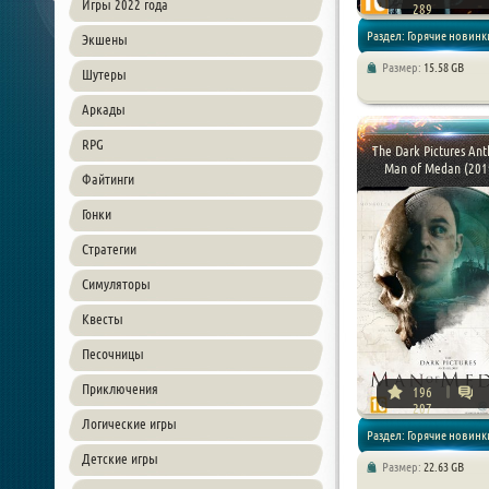
Игры 2022 года
289
Раздел: Горячие новинки
Экшены
Размер:
15.58 GB
Шутеры
Игры 2019 года / Экшен
Аркады
RPG
The Dark Pictures Ant
Man of Medan (2019
Файтинги
Гонки
Стратегии
Симуляторы
Квесты
Песочницы
Приключения
196
207
Логические игры
Раздел: Горячие новинки
Детские игры
Размер:
22.63 GB