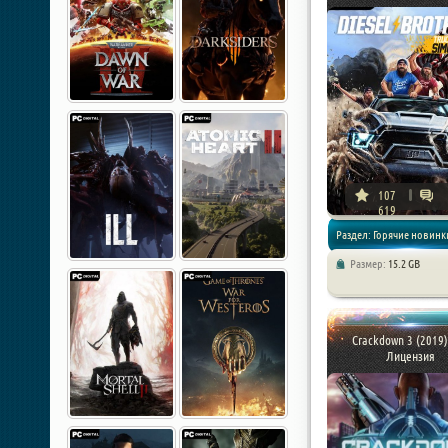
107
619
Раздел: Горячие новинки
Размер:
15.2 GB
Игры 2019 года / Гонки /
Симуляторы
Crackdown 3 (2019)
Лицензия