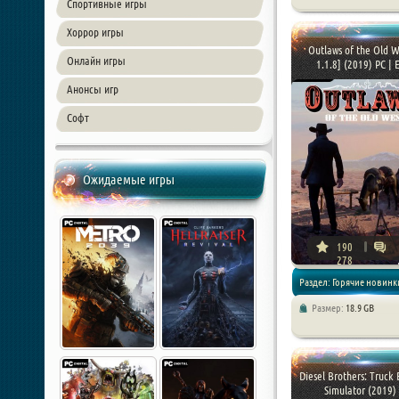
Игры 2019 года / Приключ
Спортивные игры
Хоррор игры
Хоррор игры
Outlaws of the Old W
Онлайн игры
1.1.8] (2019) PC | E
Анонсы игр
Софт
Ожидаемые игры
190
278
Раздел: Горячие новинки
Размер:
18.9 GB
Игры 2019 года / RPG /
Приключения
Diesel Brothers: Truck 
Simulator (2019) .