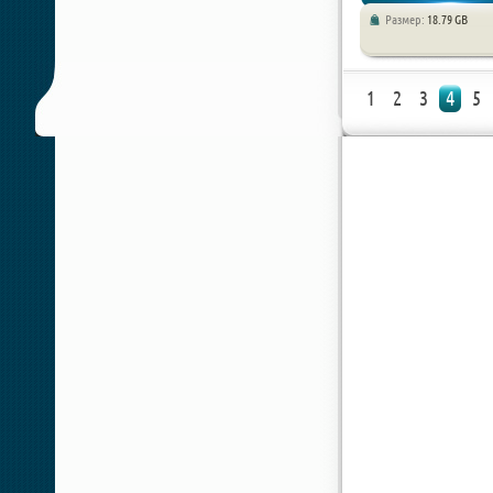
Размер:
18.79 GB
новинки / Экшен / Шутер /
1
2
3
4
5
Хоррор игры