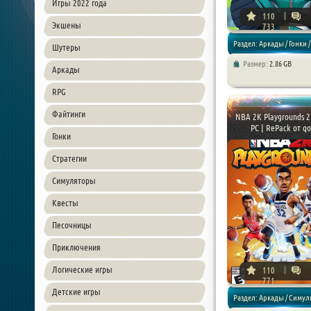
Игры 2022 года
110
Экшены
733
Раздел: Аркады / Гонки /
Шутеры
Размер:
2.86 GB
Аркады
Детские игры
RPG
Файтинги
NBA 2K Playgrounds 2
PC | RePack от q
Гонки
Стратегии
Симуляторы
Квесты
Песочницы
Приключения
Логические игры
110
771
Детские игры
Раздел: Аркады / Симу