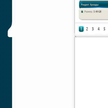
Раздел: Аркады
Размер:
5.49 GB
1
2
3
4
5