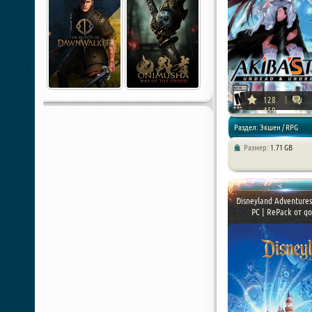
128
459
Раздел: Экшен / RPG
Размер:
1.71 GB
Disneyland Adventures
PC | RePack от q