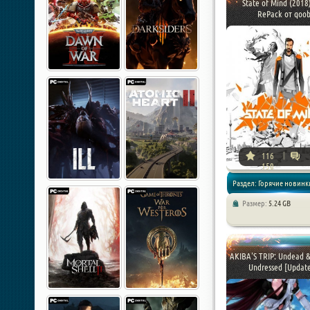
State of Mind (2018)
RePack от qoo
116
150
Раздел: Горячие новинки
Размер:
5.24 GB
Экшен / Приключения
AKIBA'S TRIP: Undead 
Undressed [Update 