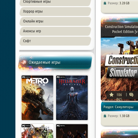
Спортивные игры
Размер:
3.28 GB
/ Спортивные
Хоррор игры
Онлайн игры
Construction Simulator
Анонсы игр
Pocket Edition [v 
Софт
Ожидаемые игры
106
065
Раздел: Симуляторы
Размер:
1.38 GB