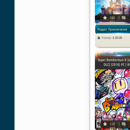
102
854
Раздел: Приключения
Размер:
6.50 GB
Super Bomberman R [v 
DLC] (2018) PC | Re
128
897