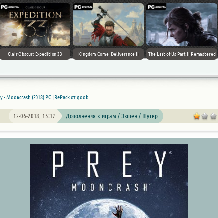
Clair Obscur: Expedition 33
Kingdom Come: Deliverance II
The Last of Us Part II Remastered
y - Mooncrash (2018) PC | RePack от qoob
12-06-2018, 15:12
Дополнения к играм / Экшен / Шутер