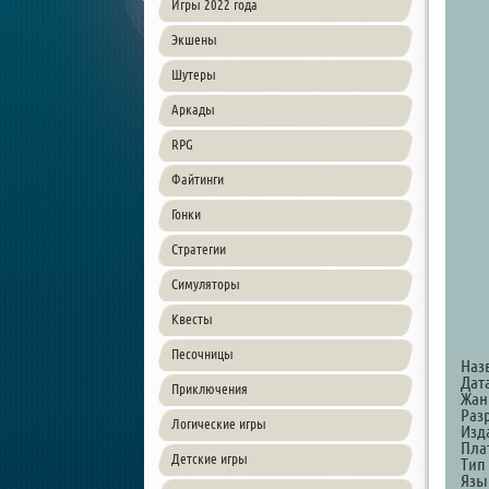
Игры 2022 года
Экшены
Шутеры
Аркады
RPG
Файтинги
Гонки
Стратегии
Симуляторы
Квесты
Песочницы
Наз
Дат
Приключения
Жанр
Разр
Логические игры
Изда
Пла
Детские игры
Тип
Язы