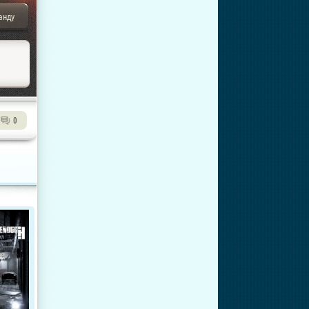
анду
0