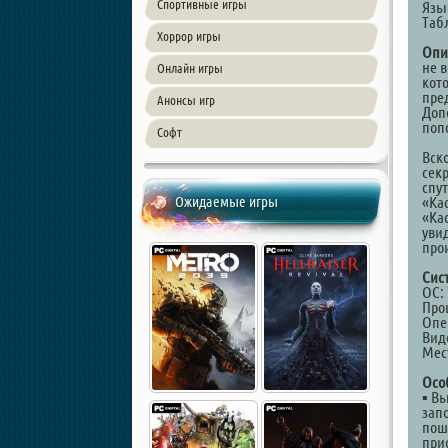
Спортивные игры
Язы
Таб
Хоррор игры
Опи
не 
Онлайн игры
кот
пре
Анонсы игр
Доп
поп
Софт
Вско
секр
спу
Ожидаемые игры
«Ка
«Ка
увид
про
Сис
ОС: 
Проц
Опе
Вид
Мест
Осо
▪ В
зап
пош
при