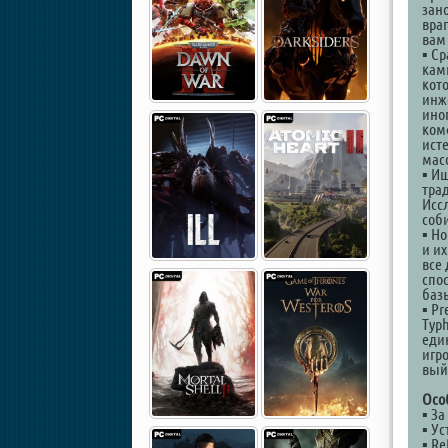
зано
враг
вам
▪ Ср
кам
кот
инж
ино
ком
ист
мас
▪ И
тра
Исс
соб
▪ Н
и и
все
спо
баз
▪ Pr
Typh
еди
игр
вый
Осо
▪ За
▪ Ус
▪ Re