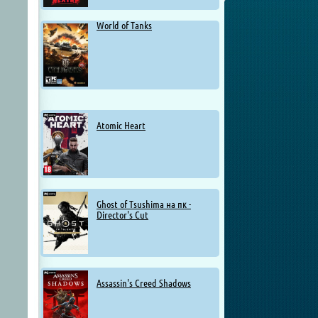
World of Tanks
Atomic Heart
Ghost of Tsushima на пк -
Director's Cut
Assassin's Creed Shadows