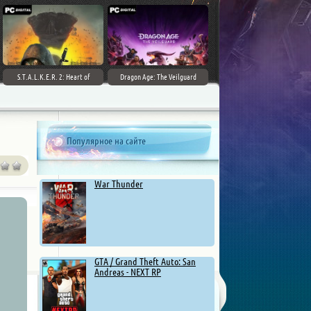
S.T.A.L.K.E.R. 2: Heart of
Dragon Age: The Veilguard
Chernobyl - Ultimate Edition
Популярное на сайте
War Thunder
GTA / Grand Theft Auto: San
Andreas - NEXT RP