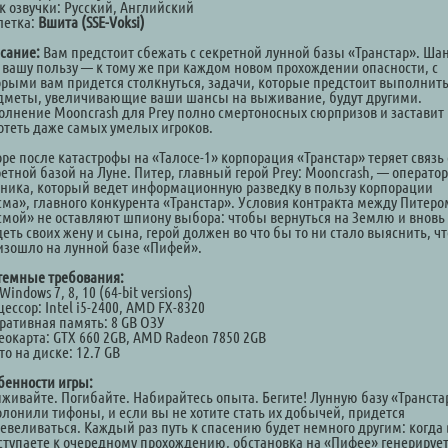
к озвучки: Русский, Английский
летка:
Вшита (SSE-Voksi)
сание:
Вам предстоит сбежать с секретной лунной базы «Транстар». Ша
в вашу пользу — к тому же при каждом новом прохождении опасности, с
орыми вам придется столкнуться, задачи, которые предстоит выполнить
дметы, увеличивающие ваши шансы на выживание, будут другими.
олнение Mooncrash для Prey полно смертоносных сюрпризов и заставит
отеть даже самых умелых игроков.
ре после катастрофы на «Талосе-1» корпорация «Транстар» теряет связь 
етной базой на Луне. Питер, главный герой Prey: Mooncrash, — оператор
тника, который ведет информационную разведку в пользу корпорации
сма», главного конкурента «Транстар». Условия контракта между Питеро
смой» не оставляют шпиону выбора: чтобы вернуться на Землю и вновь
еть своих жену и сына, герой должен во что бы то ни стало выяснить, чт
изошло на лунной базе «Пифей».
темные требования:
Windows 7, 8, 10 (64-bit versions)
ессор: Intel i5-2400, AMD FX-8320
ративная память: 8 GB ОЗУ
еокарта: GTX 660 2GB, AMD Radeon 7850 2GB
о на диске: 12.7 GB
бенности игры:
ыживайте. Погибайте. Набирайтесь опыта. Бегите! Лунную базу «Транста
олонили тифоны, и если вы не хотите стать их добычей, придется
евеливаться. Каждый раз путь к спасению будет немного другим: когда
ступаете к очередному прохождению, обстановка на «Пифее» генерируе