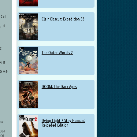
нсы
Clair Obscur: Expedition 33
, и
с
The Outer Worlds 2
м и
о же
DOOM: The Dark Ages
Dying Light 2 Stay Human:
р»
Reloaded Edition
 вы
тся