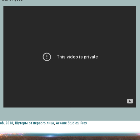
ob
,
2018
,
Шутеры от первого лица
,
Arkane Studios
,
Prey