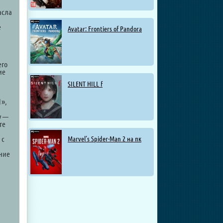
асла
е
Avatar: Frontiers of Pandora
его
ие
SILENT HILL f
1»,
у —
те
 с
Marvel’s Spider-Man 2 на пк
ение