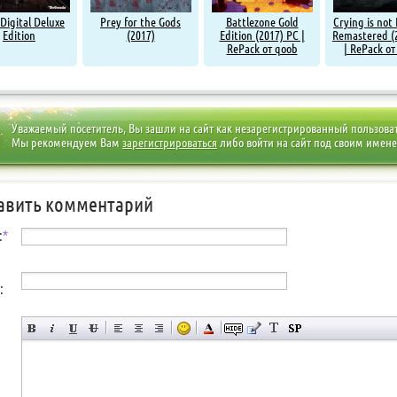
 Digital Deluxe
Prey for the Gods
Battlezone Gold
Crying is not
Edition
(2017)
Edition (2017) PC |
Remastered (
RePack от qoob
| RePack от
Уважаемый посетитель, Вы зашли на сайт как незарегистрированный пользова
Мы рекомендуем Вам
зарегистрироваться
либо войти на сайт под своим имен
авить комментарий
:
*
: