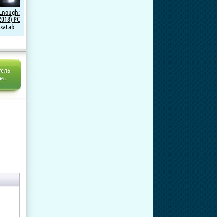
 Enough:
2018) PC
 xatab
тель.
ем.