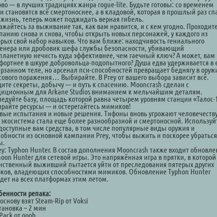
во — в лучших традициях жанра rogue-lite. Будьте готовы: со временем
и становятся всё смертоноснее, а в кладовой, которая в прошлый раз сп
 жизнь, теперь может поджидать верная гибель.
ажайтесь за выживание так, как вам нравится, и с кем угодно. Проходит
панию снова и снова, чтобы открыть новых персонажей, у каждого из
орых свой набор навыков. Что вам ближе: находчивость гениального
енера или дробовик шефа службы безопасности, убивающий
планетную нечисть куда эффективнее, чем гаечный ключ? А может, вам
фортнее в шкуре добровольца-подопытного? Душа едва удерживается в 
ерзанном теле, но арсенал пси-способностей превращает беднягу в оруж
сового поражения… Выбирайте. В Prey от вашего выбора зависит всё.
щите секреты, добычу — и путь к спасению. Mooncrash сделан с
диционным для Arkane Studios вниманием к мельчайшим деталям.
ледуйте базу, площадь которой равна четырем уровням станции «Талос-
ирайте ресурсы — и остерегайтесь мимиков!
овые испытания и новые решения. Тифоны вновь угрожают человечеств
х экосистема стала еще более разнообразной и смертоносной. Используй
 доступные вам средства, в том числе популярные виды оружия и
собности из основной кампании Prey, чтобы выжить и поскорее убраться
ы.
ey: Typhon Hunter. В состав дополнения Mooncrash также входит обновл
oon Hunter для сетевой игры. Это напряжённая игра в прятки, в которой
нственный выживший пытается уйти от преследования пятерых других
оков, владеющих способностями мимиков. Обновление Typhon Hunter
дет на всех платформах этим летом.
бенности репака:
 основу взят Steam-Rip от Voksi
тановка ~ 2 мин
Pack от qoob