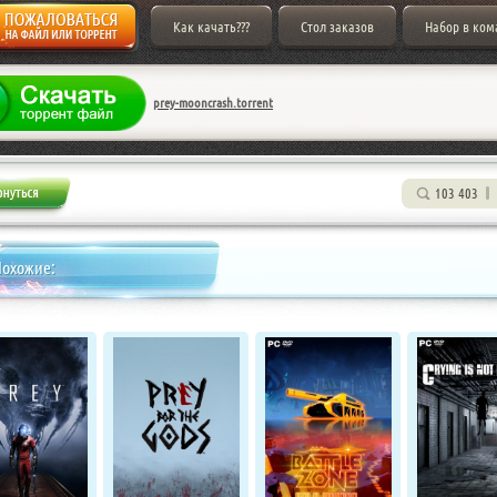
Как качать???
Стол заказов
Набор в ком
prey-mooncrash.torrent
103 403
Похожие: