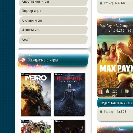
Спортивные игры
Размер:
6.97 GB
Хоррор игры
Онлайн игры
Max Payne 3: Complete
Анонсы игр
[v 1.0.0.216] (201 
Софт
Ожидаемые игры
225
909
Раздел: Топ игры / Экше
Размер:
14.68 GB
Шутер