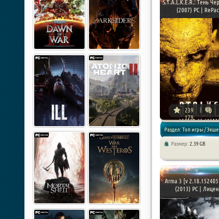
S.T.A.L.K.E.R.: Тень Ч
(2007) PC | RePac 
239
179
Раздел: Топ игры / Экше
Размер:
2.39 GB
Шутер
Arma 3 [v 2.18.152405
(2013) PC | Лиценз