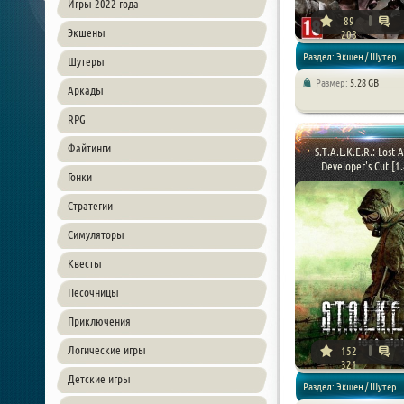
Игры 2022 года
89
Экшены
208
Раздел: Экшен / Шутер
Шутеры
Размер:
5.28 GB
Аркады
RPG
Файтинги
S.T.A.L.K.E.R.: Lost 
Developer's Cut [1.4
Гонки
Стратегии
Симуляторы
Квесты
Песочницы
Приключения
Логические игры
152
321
Детские игры
Раздел: Экшен / Шутер