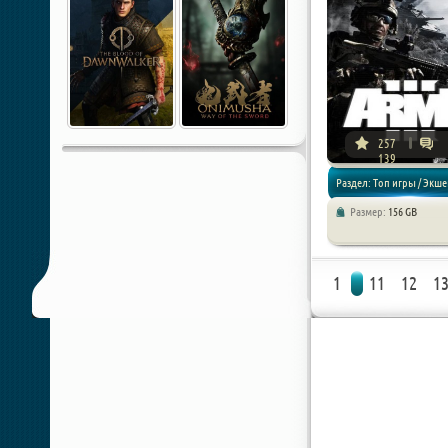
257
139
Раздел: Топ игры / Экше
Размер:
156 GB
Шутер
1
11
12
1