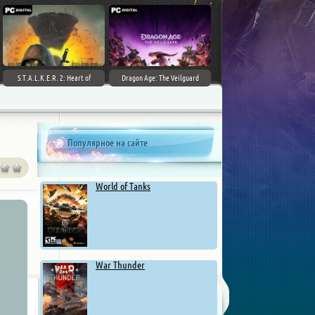
S.T.A.L.K.E.R. 2: Heart of
Dragon Age: The Veilguard
Chernobyl - Ultimate Edition
Популярное на сайте
World of Tanks
War Thunder