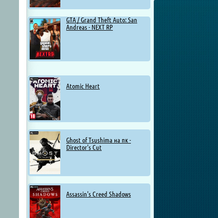
GTA / Grand Theft Auto: San
Andreas - NEXT RP
Atomic Heart
Ghost of Tsushima на пк -
Director's Cut
Assassin's Creed Shadows