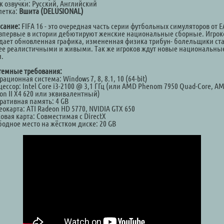
к озвучки: Русский, Английский
летка:
Вшита (DELUSIONAL)
сание:
FIFA 16 - это очередная часть серии футбольных симуляторов от E
 впервые в истории дебютируют женские национальные сборные. Игрок
дает обновленная графика, измененная физика трибун- болельщики ст
ее реалистичными и живыми. Так же игроков ждут новые национальны
и.
темные требования:
ационная система: Windows 7, 8, 8.1, 10 (64-bit)
ессор: Intel Core i3-2100 @ 3,1 ГГц (или AMD Phenom 7950 Quad-Core, A
on II X4 620 или эквивалентный)
ративная память: 4 GB
окарта: ATI Radeon HD 5770, NVIDIA GTX 650
овая карта: Совместимая с DirectX
бодное место на жёстком диске: 20 GB