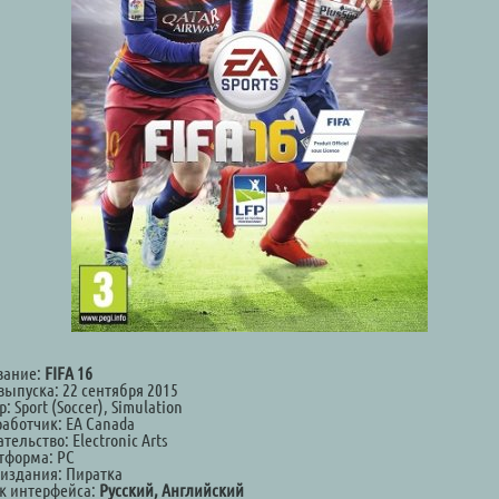
вание:
FIFA 16
выпуска: 22 сентября 2015
: Sport (Soccer), Simulation
работчик: EA Canada
тельство: Electronic Arts
тформа: РС
 издания: Пиратка
к интерфейса:
Русский, Английский