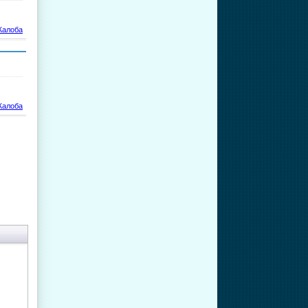
алоба
алоба