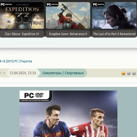
Clair Obscur: Expedition 33
Kingdom Come: Deliverance II
The Last of Us Part II Remastered
A 16 (2015) PC | Пиратка
12-04-2024, 23:54
Симуляторы / Спортивные