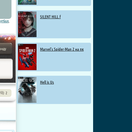
SILENT HILL f
утбол
,
анду
Marvel’s Spider-Man 2 на пк
Hell is Us
2