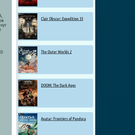
A,
Clair Obscur: Expedition 33
ов
анут
е
MD
The Outer Worlds 2
DOOM: The Dark Ages
Avatar: Frontiers of Pandora