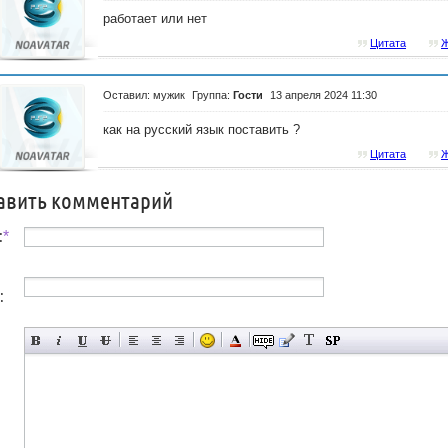
работает или нет
Цитата
Ж
Оставил: мужик
Группа:
Гости
13 апреля 2024 11:30
как на русский язык поставить ?
Цитата
Ж
авить комментарий
:
*
: