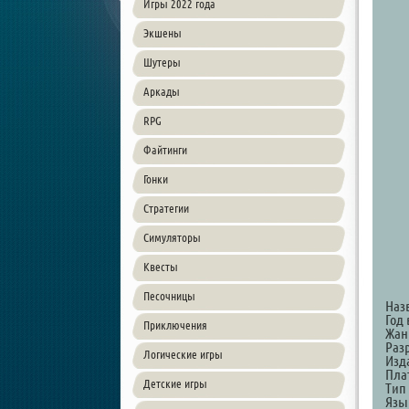
Игры 2022 года
Экшены
Шутеры
Аркады
RPG
Файтинги
Гонки
Стратегии
Симуляторы
Квесты
Песочницы
Наз
Год 
Приключения
Жанр
Раз
Логические игры
Изда
Пла
Детские игры
Тип
Язы