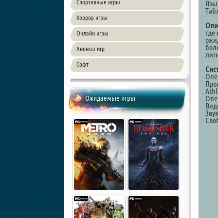
Спортивные игры
Язы
Таб
Хоррор игры
Опи
где
Онлайн игры
ожи
бол
Анонсы игр
лиг
Софт
Сис
Опер
Проц
Athl
Ожидаемые игры
Опе
Виде
Звук
Сво