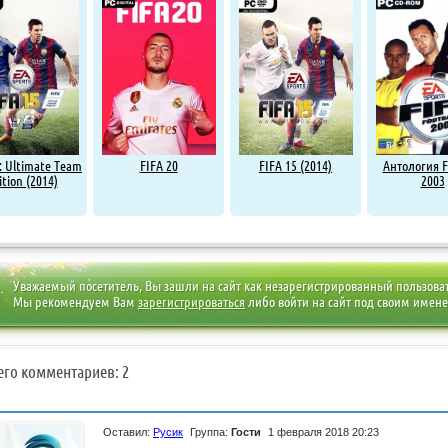
: Ultimate Team
FIFA 20
FIFA 15 (2014)
Антология F
ition (2014)
2003
Уважаемый посетитель, Вы зашли на сайт как незарегистрированный пользова
Мы рекомендуем Вам
зарегистрироваться
либо войти на сайт под своим имен
его комментариев: 2
Оставил:
Русик
Группа:
Гости
1 февраля 2018 20:23