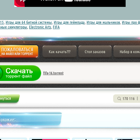
15
,
Игры для 64 битной системы
,
Игры для геймпада
,
Игры для мальчиков
,
Игры про ф
вные симуляторы
,
Electronic Arts
,
FIFA
Как качать???
Стол заказов
Набор в ком
fifa-16.torrent
170 116
Похожие: