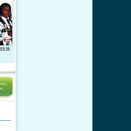
IFA 98-
тель.
ем.