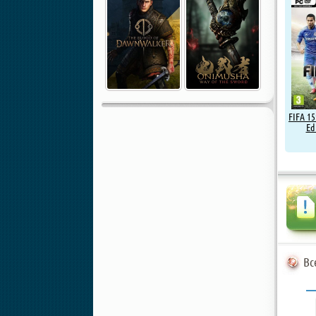
FIFA 15
Ed
Вс