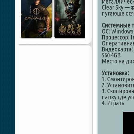
металлическ
Clear Sky — 
пугающе ося
Системные т
ОС: Windows 1
Процессор: In
Оперативная
Видеокарта:
560 4GB
Место на дис
Установка:
1. Смонтиро
2. Установит
3. Скопирова
папку где у
4. Играть