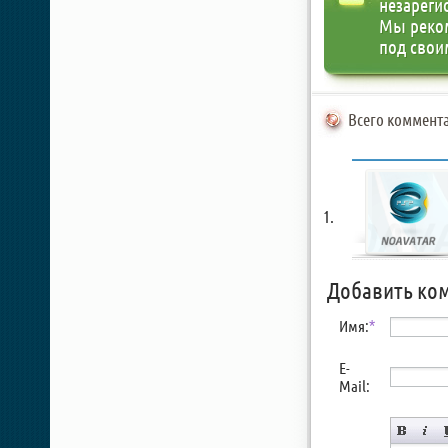
незареги
Мы реко
под свои
Всего коммента
Добавить ко
Имя:
*
E-
Mail: