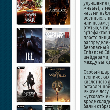
улучшения (
живые), а м
часами набл
военных, а 
или незамет
ртутью, что
артефактов 
просто пищи
распределен
безопасный 
Enhanced Ed
шейдерами, 
между выго
Особый шарм
технических
кислотного 
оставленной 
Рыжем лесу 
жутковатые
вроде склад
балки отбра