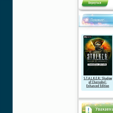
Похожие:
S.T.A.L.K.E.R.: Shadow
of Chornobyl -
Enhanced Edition
Уважаемы