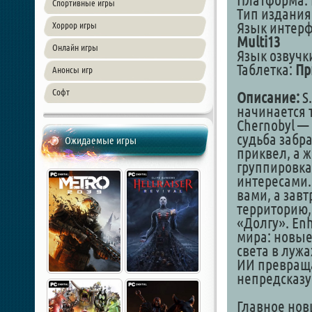
Платформа: 
Спортивные игры
Тип издания
Язык интер
Хоррор игры
Multi13
Онлайн игры
Язык озвучки
Таблетка:
Пр
Анонсы игр
Софт
Описание:
S.
начинается 
Chernobyl —
судьба забр
Ожидаемые игры
приквел, а 
группировка
интересами.
вами, а завт
территорию,
«Долгу». Enh
мира: новые
света в луж
ИИ превраща
непредсказ
Главное нов