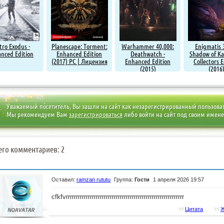
ro Exodus -
Planescape: Torment:
Warhammer 40,000:
Enigmatis 
nced Edition
Enhanced Edition
Deathwatch -
Shadow of Ka
(2017) PC | Лицензия
Enhanced Edition
Collectors E
(2015)
(2016
Уважаемый посетитель, Вы зашли на сайт как незарегистрированный пользова
Мы рекомендуем Вам
зарегистрироваться
либо войти на сайт под своим имен
его комментариев: 2
Оставил:
ramzan rututu
Группа:
Гости
1 апреля 2026 19:57
cfkfvrrrrrrrrrrrrrrrrrrrrrrrrrrrrrrrrrrrrrrrrrrrrrrrrrrrrrrrrrrr
Цитата
Ж