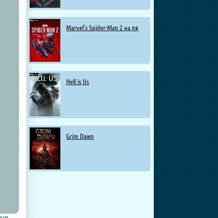
Marvel’s Spider-Man 2 на пк
Hell is Us
Grim Dawn
тым