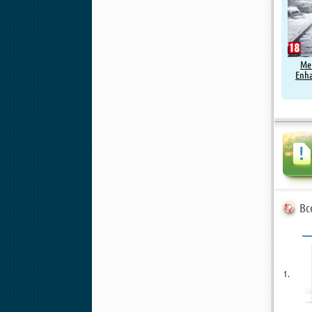
Met
Enha
Вс