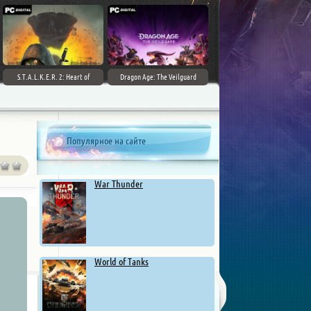
S.T.A.L.K.E.R. 2: Heart of
Dragon Age: The Veilguard
Chernobyl - Ultimate Edition
Популярное на сайте
War Thunder
World of Tanks