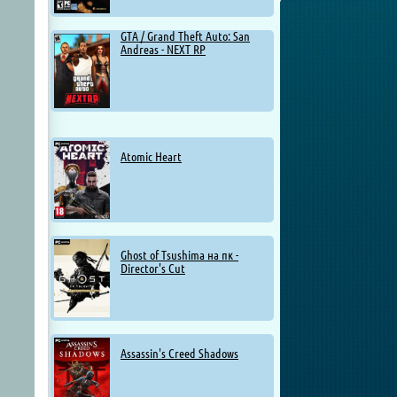
GTA / Grand Theft Auto: San
Andreas - NEXT RP
Atomic Heart
Ghost of Tsushima на пк -
Director's Cut
Assassin's Creed Shadows