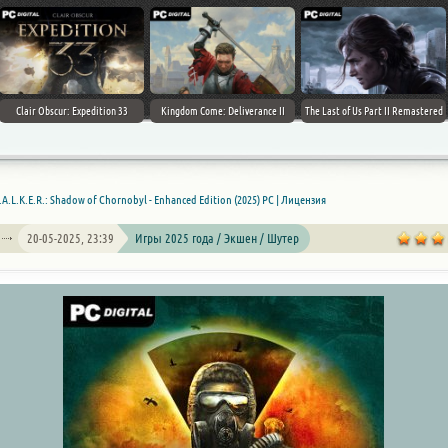
Clair Obscur: Expedition 33
Kingdom Come: Deliverance II
The Last of Us Part II Remastered
.A.L.K.E.R.: Shadow of Chornobyl - Enhanced Edition (2025) PC | Лицензия
20-05-2025, 23:39
Игры 2025 года / Экшен / Шутер