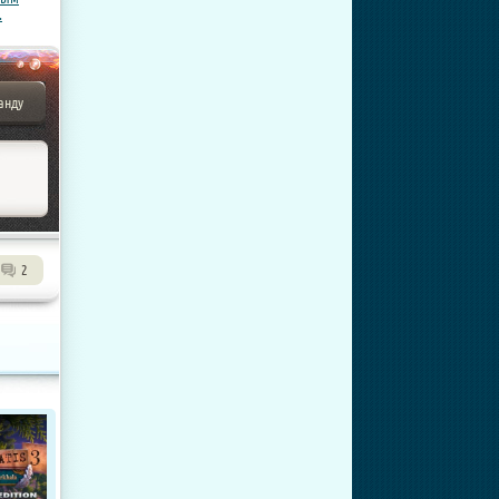
.
анду
2