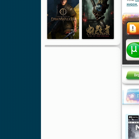
миром
,
Жалоба