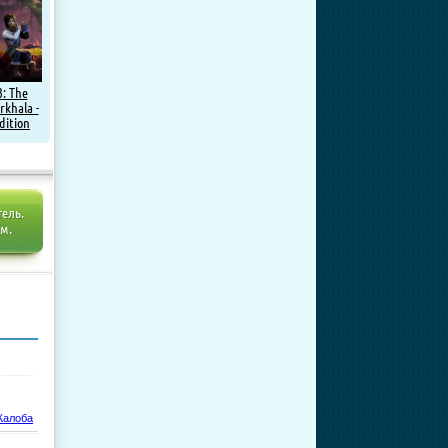
3: The
rkhala -
dition
)
тель.
ем.
алоба