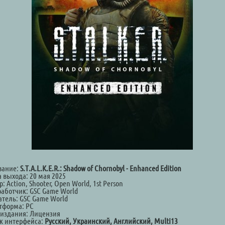
вание:
S.T.A.L.K.E.R.: Shadow of Chornobyl - Enhanced Edition
а выхода: 20 мая 2025
: Action, Shooter, Open World, 1st Person
работчик: GSC Game World
атель: GSC Game World
тформа: PC
 издания: Лицензия
к интерфейса:
Русский, Украинский, Английский, Multi13