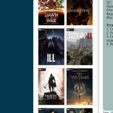
ОС: 
Проц
Опе
Вид
Мест
Уст
1. 
2. У
3. С
игр
4. И
Теги:
20