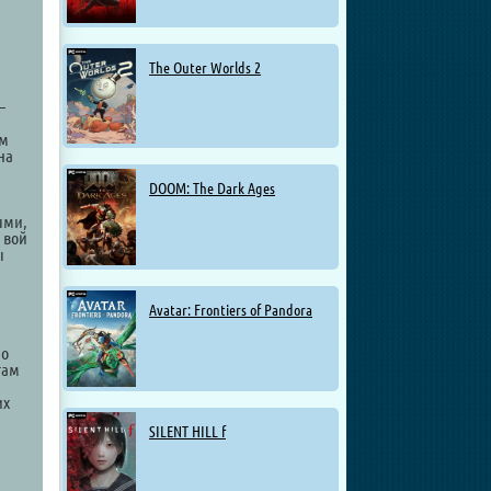
The Outer Worlds 2
—
ом
на
DOOM: The Dark Ages
ыми,
 вой
ы
Avatar: Frontiers of Pandora
по
там
их
SILENT HILL f