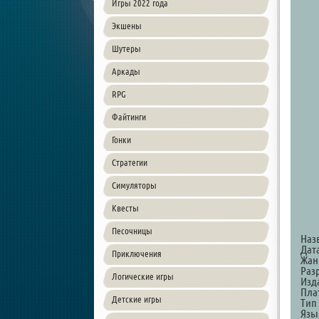
Игры 2022 года
Экшены
Шутеры
Аркады
RPG
Файтинги
Гонки
Стратегии
Симуляторы
Квесты
Песочницы
Наз
Дат
Приключения
Жанр
Раз
Логические игры
Изд
Пла
Детские игры
Тип
Язы