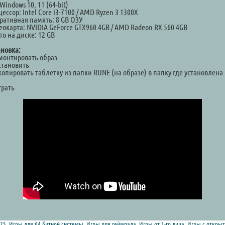
Windows 10, 11 (64-bit)
ессор: Intel Core i3-7100 / AMD Ryzen 3 1300X
ративная память: 8 GB ОЗУ
еокарта: NVIDIA GeForce GTX960 4GB / AMD Radeon RX 560 4GB
о на диске: 12 GB
ановка:
Смонтировать образ
становить
копировать таблетку из папки RUNE (на образе) в папку где установлена
а
грать
25
,
Игры для 64 битной системы
,
Игры для геймпада
,
Игры от 1-го лица
,
Игры с откры