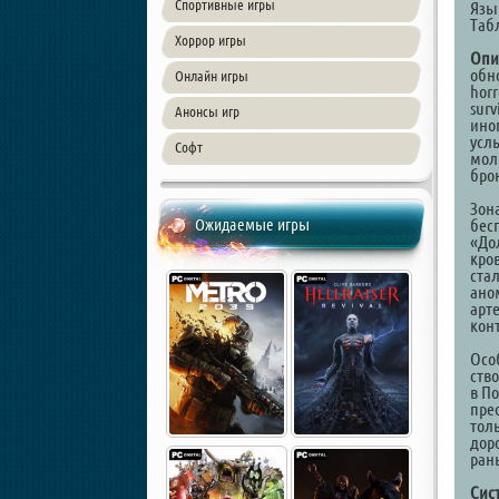
Спортивные игры
Язы
Таб
Хоррор игры
Опи
обн
Онлайн игры
hor
sur
Анонсы игр
ино
усл
Софт
мол
бро
Зон
Ожидаемые игры
бес
«До
кро
ста
ано
арт
кон
Осо
ств
в П
пре
толь
доро
ран
Сис