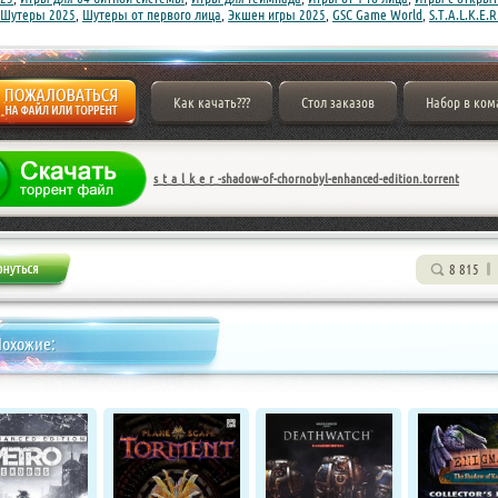
Шутеры 2025
,
Шутеры от первого лица
,
Экшен игры 2025
,
GSC Game World
,
S.T.A.L.K.E.R
Как качать???
Стол заказов
Набор в ком
s_t_a_l_k_e_r_-shadow-of-chornobyl-enhanced-edition.torrent
8 815
Похожие: