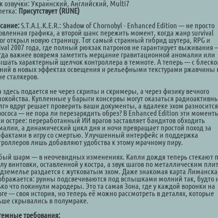
к озвучки: Украинский, Английский, Multi7
летка:
Присутствует (RUNE)
сание:
S.T.A.L.K.E.R.: Shadow of Chornobyl - Enhanced Edition — не просто
овленная графика, а второй шанс пережить момент, когда жанр survival
ror открыл новую страницу. Тот самый странный гибрид шутера, RPG и
vival 2007 года, где полный рюкзак патронов не гарантирует выживания 
гда важнее вовремя заметить мерцание гравитационной аномалии или
ышать характерный щелчок контроллера в темноте. А теперь — с блеск
ний в новых эффектах освещения и рельефными текстурами ржавчины 
не сталкеров.
а здесь подается не через скрипы и скримеры, а через физику вечного
покойства. Купленные у барыги консервы могут оказаться радиоактивн
лг» вдруг решает проверить ваши документы, а вдалеке эхом разносится
вососа — не пора ли перезарядить обрез? В Enhanced Edition эти момент
ли острее: переработанный ИИ врагов заставляет бандитов обходить
малии, а динамический цикл дня и ночи превращает простой поход за
ефактами в игру со смертью. Улучшенный интерфейс и поддержка
троллеров лишь добавляют удобства к этому мрачному пиру.
бый шарм — в неочевидных изменениях. Капли дождя теперь стекают 
олу винтовки, оставленной у костра, а звук шагов по металлическим пли
одземелье раздается с жутковатым эхом. Даже знакомая карта Лиманска
ображается: руины подсвечиваются под вспышками молний так, будто 
ко что покинули мародеры. Это та самая Зона, где у каждой воронки на
ге — своя история, но теперь её можно рассмотреть в деталях, которые
ьше скрывались в полумраке.
темные требования: