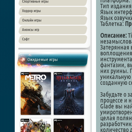
Платформа: 
Спортивные игры
Тип издания
Язык интер
Хоррор игры
Язык озвучки
Онлайн игры
Таблетка:
Пр
Анонсы игр
Описание:
Ti
Софт
незамыслов
Затерянная 
воплощения 
инструмента
Ожидаемые игры
фантазии, в
них руины. 
уникальную 
созданную с
Забудьте о 
процессе и 
Glade вы на
умиротворен
целая полян
разработчик
количество 