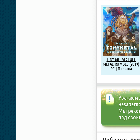
TINY METAL: FULL
METAL RUMBLE (2019)
PC | Пиратка
Уважаемы
незареги
Мы реко
под свои
Добавить ко