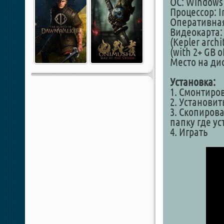
ОС: Windows 1
Процессор: I
Оперативная
Видеокарта: 
(Kepler archit
(with 2+ GB 
Место на дис
Установка:
1. Смонтиро
2. Установит
3. Скопирова
папку где у
4. Играть