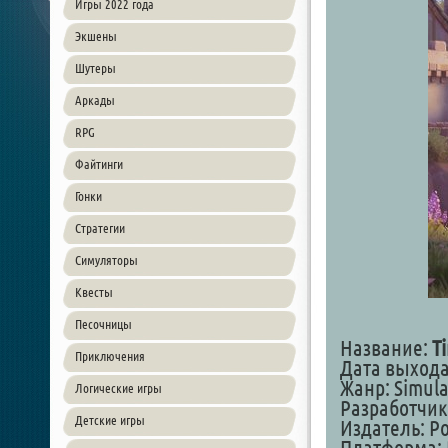
Игры 2022 года
Экшены
Шутеры
Аркады
RPG
Файтинги
Гонки
Стратегии
Симуляторы
Квесты
Песочницы
Название:
T
Приключения
Дата выхода:
Жанр: Simula
Логические игры
Разработчик:
Детские игры
Издатель: Po