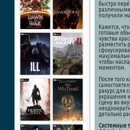
быстро пере
различными
получили ма
Кажется, чт
готовые объ
чувства кра
разместить 
сфокусирова
максимально
чтобы насла
моментом.
После того 
самостоятел
ракурс для 
украшения и
сцену во вн
неоднократн
детально ра
Системные т