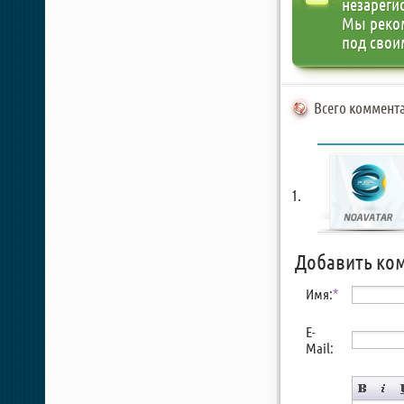
незареги
Мы реко
под свои
Всего коммента
Добавить ко
Имя:
*
E-
Mail: