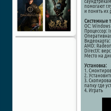
саундтрека
помогают гл
и понять их
Системные т
ОС: Windows 1
Процессор: I
Оперативная
Видеокарта: 
AMD: Radeon
DirectX: вер
Место на дис
Установка:
1. Смонтиро
2. Установит
3. Скопирова
папку где у
4. Играть