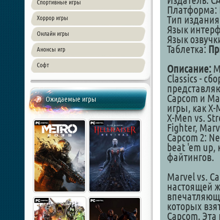
Издатель: CA
Спортивные игры
Платформа: 
Тип издания
Хоррор игры
Язык интер
Онлайн игры
Язык озвучки
Таблетка:
Пр
Анонсы игр
Софт
Описание:
Ma
Classics - с
представляю
Capcom и Ma
Ожидаемые игры
игры, как X-
X-Men vs. Str
Fighter, Marv
Capcom 2: Ne
beat 'em up
файтингов.
Marvel vs. C
настоящей ж
впечатляющи
которых взят
Capcom. Эта