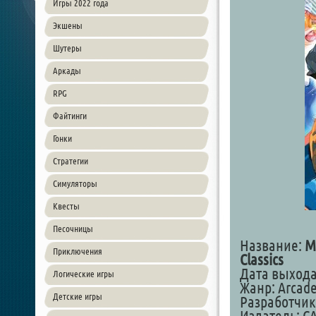
Игры 2022 года
Экшены
Шутеры
Аркады
RPG
Файтинги
Гонки
Стратегии
Симуляторы
Квесты
Песочницы
Название:
M
Приключения
Classics
Дата выхода:
Логические игры
Жанр: Arcade
Детские игры
Разработчик: