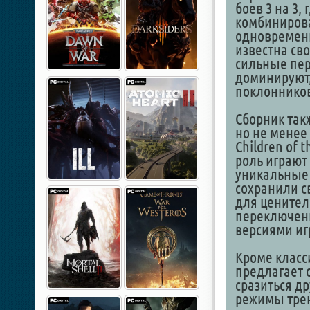
боев 3 на 3,
комбинирова
одновременно
известна св
сильные пер
доминируют,
поклонников
Сборник так
но не менее
Children of 
роль играю
уникальные 
сохранили с
для ценител
переключен
версиями иг
Кроме класс
предлагает 
сразиться др
режимы трен