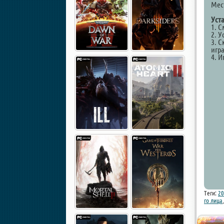
Мест
Уст
1. 
2. У
3. С
игр
4. И
Теги:
20
го лица