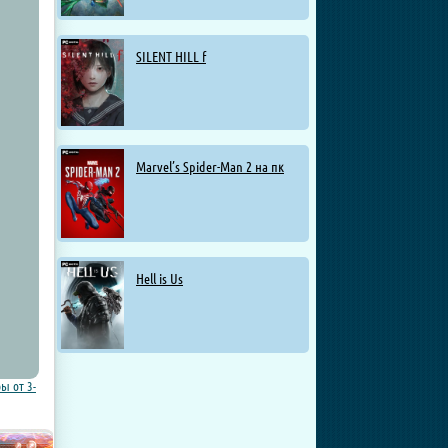
SILENT HILL f
Marvel’s Spider-Man 2 на пк
Hell is Us
ы от 3-