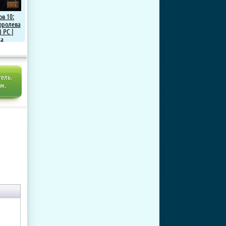
в 10:
оролева
) PC |
ка
тель.
ем.