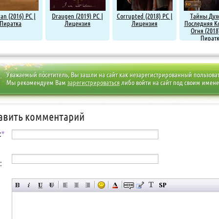
an (2016) PC |
Draugen (2019) PC |
Corrupted (2018) PC |
Тайны Духо
Пиратка
Лицензия
Лицензия
Последняя К
Огня (2018
Пират
Уважаемый посетитель, Вы зашли на сайт как незарегистрированный пользова
Мы рекомендуем Вам
зарегистрироваться
либо войти на сайт под своим имен
авить комментарий
:
*
: