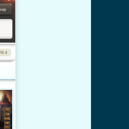
анду
0