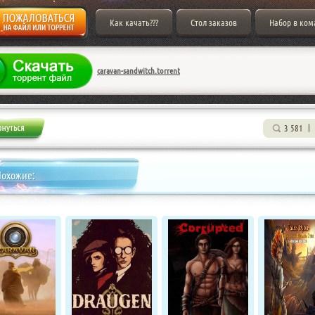
Как качать???
Стол заказов
Набор в ком
caravan-sandwitch.torrent
3 581
Похожие: