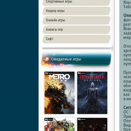
Спортивные игры
Язык
Таб
Хоррор игры
Опи
фан
Онлайн игры
раз
Вза
Анонсы игр
зад
мир
Софт
Отп
арс
пут
Ожидаемые игры
лан
пут
Путе
чел
пла
оби
ког
как 
в м
Сис
ОС: 
Проц
Опе
Виде
Dire