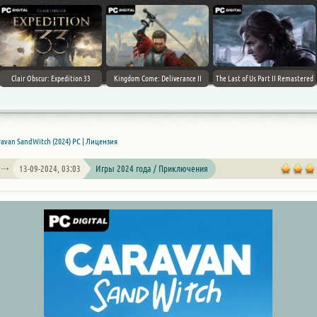
Clair Obscur: Expedition 33
Kingdom Come: Deliverance II
The Last of Us Part II Remastered
ravan SandWitch (2024) PC | Лицензия
13-09-2024, 03:03
Игры 2024 года / Приключения