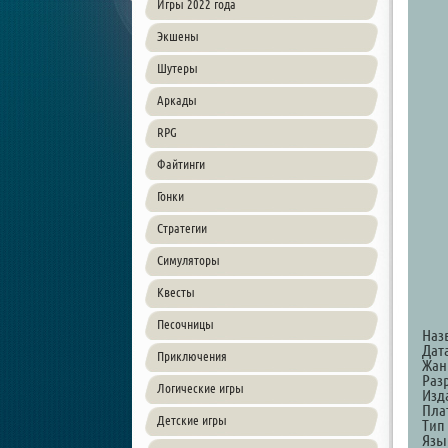
Игры 2022 года
Экшены
Шутеры
Аркады
RPG
Файтинги
Гонки
Стратегии
Симуляторы
Квесты
Песочницы
Наз
Дат
Приключения
Жанр
Разр
Логические игры
Изда
Пла
Детские игры
Тип
Язы