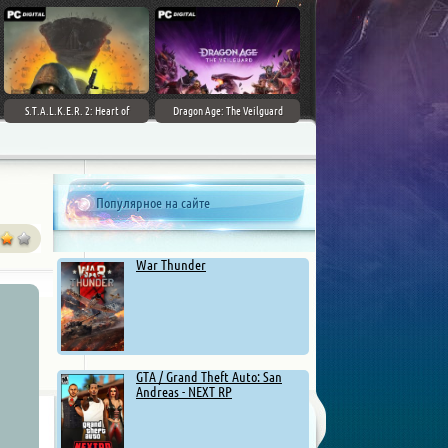
S.T.A.L.K.E.R. 2: Heart of
Dragon Age: The Veilguard
Chernobyl - Ultimate Edition
Популярное на сайте
War Thunder
GTA / Grand Theft Auto: San
Andreas - NEXT RP