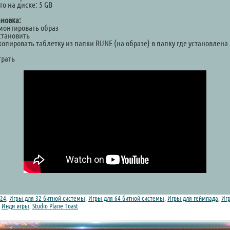
о на диске: 5 GB
ановка:
Смонтировать образ
становить
копировать таблетку из папки RUNE (на образе) в папку где установлена
а
грать
24
,
Игры для 32 битной системы
,
Игры для 64 битной системы
,
Игры для геймпада
,
Игр
,
Инди игры
,
Studio Plane Toast