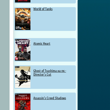
World of Tanks
Atomic Heart
Ghost of Tsushima на пк -
Director's Cut
Assassin's Creed Shadows