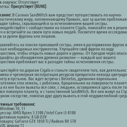
 озвучки: Отсутствует
летка:
Присутствует (RUNE)
сание:
В Caravan SandWitch вам предстоит путешествовать по научно-
тастическому миру, напоминающему Прованс, шаг за шагом приближая
гадке тайны, скрывающейся за исчезновением вашей сестры.
имодействуйте с сообществами на планете Cigalo, помогайте им в реше
ач и встречайте на своем пути новых людей. Посвятите время исследов
а за рулем фургона или пешком.
равляйтесь на поиски пропавшей сестры, имея в распоряжении фургон 
енал необходимых инструментов. Улучшайте свой фургон по ходу
ешествия, чтобы открыть новые дороги и руины. От поездок через опас
дшафты до обнаружения древних развалин — каждый шаг вашего
ешествия приближает вас к разгадке тайны исчезновения сестры.
шествуйте по дорогам Cigalo и станьте свидетелем того, как деятельнос
овека и чрезмерная эксплуатация ресурсов превратили некогда цветущу
нету в пустыню. Вас ждет встреча с Reinetos, древними коренными
тателями этих земель, с роботами, брошенными на поверхности планет
да из нее были выжаты все соки, с людьми, оставшимися здесь после то
все покинули планету, и с таинственной SandWitch. Все они живут на Cig
ирном соседстве, помогая друг другу выжить в этой недружелюбной сред
темные требования:
Windows 10, 11
ессор: AMD Ryzen 3 3100 / Intel Core i3-8100
ративная память: 8 GB ОЗУ
окарта: GeForce GTX 1050 Ti / Radeon RX 570
ctX: версии 11