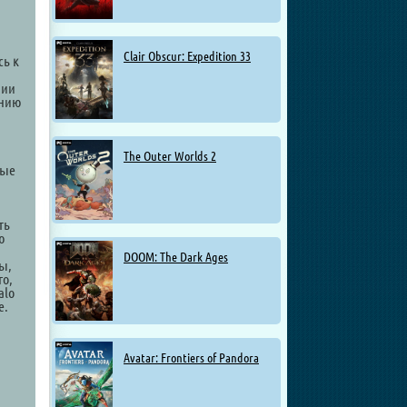
Clair Obscur: Expedition 33
сь к
нии
анию
и
The Outer Worlds 2
ные
ть
ю
DOOM: The Dark Ages
ы,
го,
alo
е.
Avatar: Frontiers of Pandora