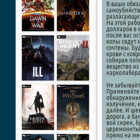
В ваши обяз
самоубийств
разлагающих
На этой рабо
долларов в 
после вас о
копы сядут н
сочтены. Буд
крови с ков
собирая пот
вещество из
нарколабора
Не забывайте
Применяйте 
обнаружения
излучение, 
далее. И ше
дорога, а б
вой сирен, б
церемонитьс
прямо на ме