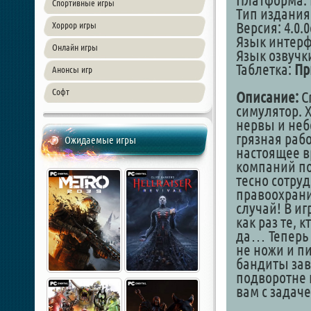
Платформа: 
Спортивные игры
Тип издания
Версия: 4.0.0
Хоррор игры
Язык интер
Онлайн игры
Язык озвучк
Таблетка:
Пр
Анонсы игр
Софт
Описание:
C
симулятор. 
нервы и неб
грязная раб
Ожидаемые игры
настоящее в
компаний по
тесно сотру
правоохрани
случай! В иг
как раз те, 
да… Теперь 
не ножи и п
бандиты зав
подворотне 
вам с задаче