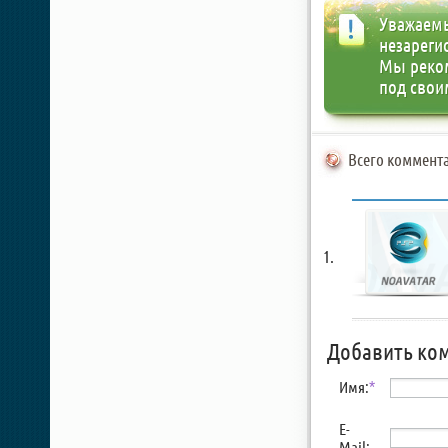
Уважаемы
незареги
Мы реко
под свои
Всего коммента
Добавить ко
Имя:
*
E-
Mail: