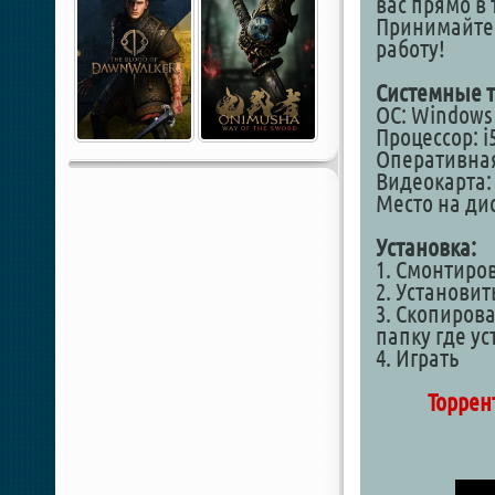
вас прямо в 
Принимайте 
работу!
Системные т
ОС: Windows 1
Процессор: i5
Оперативная
Видеокарта: 
Место на дис
Установка:
1. Смонтиро
2. Установит
3. Скопирова
папку где у
4. Играть
Торрен