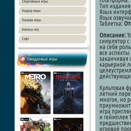
Платформа: 
Спортивные игры
Тип издания
Язык интер
Хоррор игры
Язык озвучки
Онлайн игры
Таблетка:
От
Анонсы игр
Описание:
T
Софт
симулятор с
на себя рол
все аспекты
заканчивая 
Ожидаемые игры
карьерной л
целеустремл
действующих
Культовая ф
летний пере
многое, но 
приумножить
игра пригля
и геймплея Т
предшестве
игровой про