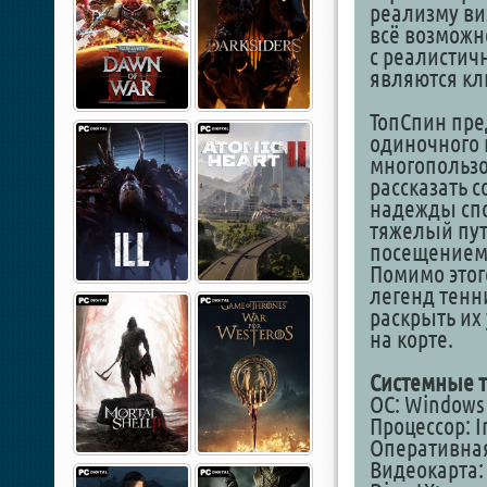
реализму ви
всё возможн
с реалистич
являются кл
ТопСпин пре
одиночного 
многопользо
рассказать 
надежды спо
тяжелый пут
посещением 
Помимо этого
легенд тенн
раскрыть их
на корте.
Системные т
ОС: Windows 
Процессор: I
Оперативная
Видеокарта: 