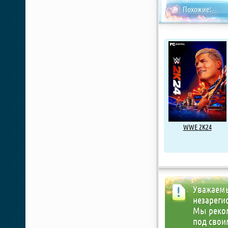
Похожие:
WWE 2K24
Уважаемы
незареги
Мы реко
под свои