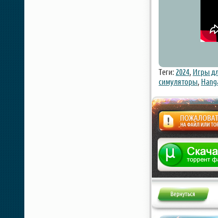
Теги:
2024
,
Игры дл
симуляторы
,
Hanga
Жалоба