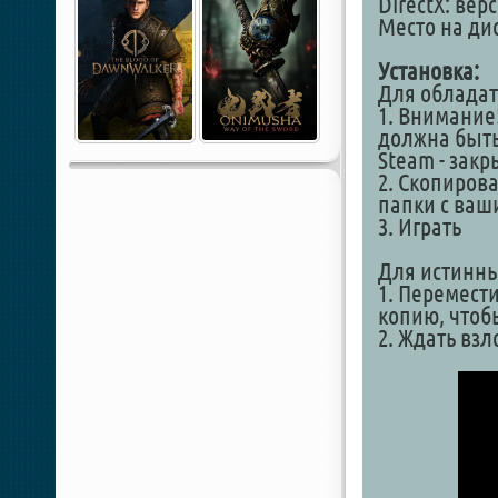
DirectX: вер
Место на дис
Установка:
Для обладат
1. Внимание!
должна быть
Steam - закр
2. Скопиров
папки с ваш
3. Играть
Для истинны
1. Перемести
копию, чтоб
2. Ждать вз