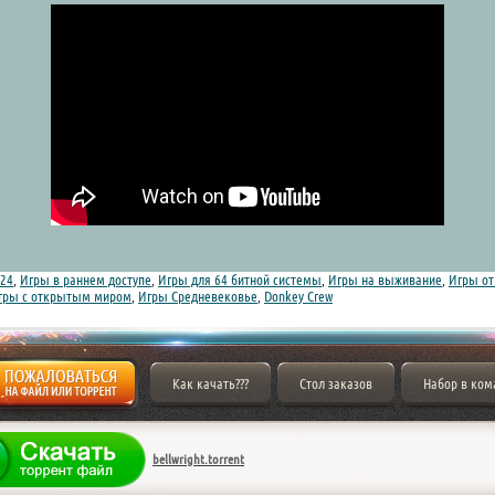
24
,
Игры в раннем доступе
,
Игры для 64 битной системы
,
Игры на выживание
,
Игры от 
гры с открытым миром
,
Игры Средневековье
,
Donkey Crew
Как качать???
Стол заказов
Набор в ком
bellwright.torrent