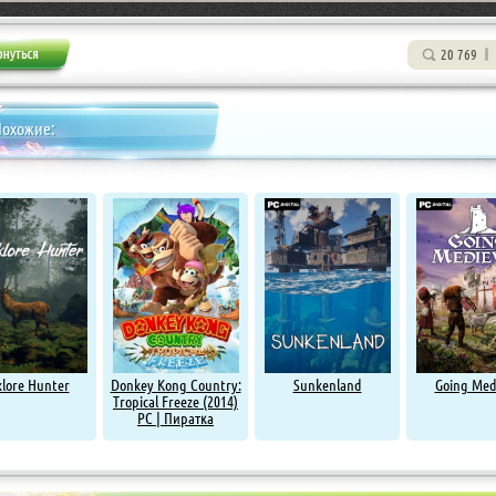
20 769
Похожие:
klore Hunter
Donkey Kong Country:
Sunkenland
Going Med
Tropical Freeze (2014)
PC | Пиратка