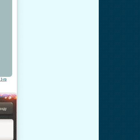
3-го
анду