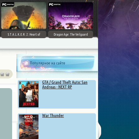
S.T.A.L.K.E.R. 2: Heart of
Dragon Age: The Veilguard
Chernobyl - Ultimate Edition
Популярное на сайте
GTA / Grand Theft Auto: San
Andreas - NEXT RP
War Thunder