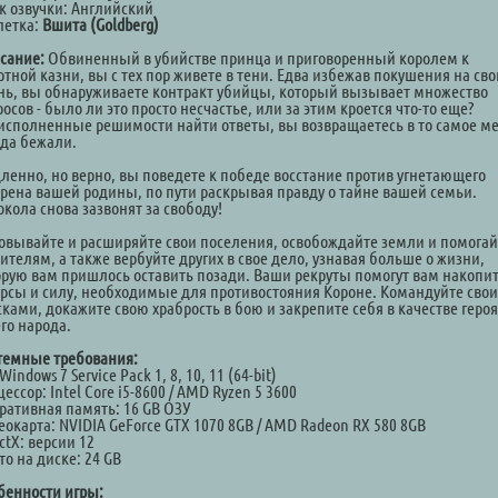
к озвучки: Английский
летка:
Вшита (Goldberg)
сание:
Обвиненный в убийстве принца и приговоренный королем к
ртной казни, вы с тех пор живете в тени. Едва избежав покушения на св
нь, вы обнаруживаете контракт убийцы, который вызывает множество
осов - было ли это просто несчастье, или за этим кроется что-то еще?
исполненные решимости найти ответы, вы возвращаетесь в то самое ме
уда бежали.
ленно, но верно, вы поведете к победе восстание против угнетающего
ерена вашей родины, по пути раскрывая правду о тайне вашей семьи.
кола снова зазвонят за свободу!
овывайте и расширяйте свои поселения, освобождайте земли и помогай
ителям, а также вербуйте других в свое дело, узнавая больше о жизни,
орую вам пришлось оставить позади. Ваши рекруты помогут вам накопи
урсы и силу, необходимые для противостояния Короне. Командуйте сво
ками, докажите свою храбрость в бою и закрепите себя в качестве героя
го народа.
темные требования:
Windows 7 Service Pack 1, 8, 10, 11 (64-bit)
ессор: Intel Core i5-8600 / AMD Ryzen 5 3600
ративная память: 16 GB ОЗУ
окарта: NVIDIA GeForce GTX 1070 8GB / AMD Radeon RX 580 8GB
ctX: версии 12
о на диске: 24 GB
бенности игры: