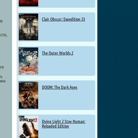
Clair Obscur: Expedition 33
ою
сто,
The Outer Worlds 2
те
ть
ими
DOOM: The Dark Ages
Dying Light 2 Stay Human:
Reloaded Edition