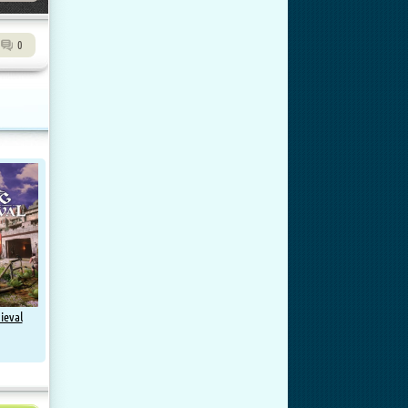
0
ieval