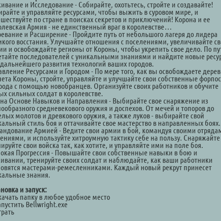
ивание и Исследование - Собирайте, охотьтесь, стройте и создавайте!
ирайте и управляйте ресурсами, чтобы выжить в суровом мире, и
ешествуйте по стране в поисках секретов и приключений! Корона и ее
олевская Армия - не единственный враг в королевстве…
оевание и Расширение - Пройдите путь от небольшого лагеря до лидера
икого восстания. Улучшайте отношения с поселениями, увеличивайте с
ии и освобождайте регионы от Короны, чтобы укрепить свое дело. По пу
етайте последователей с уникальными знаниями и найдите новые ресу
 дальнейшего развития технологий ваших городов.
авление Ресурсами и Городом - По мере того, как вы освобождаете дере
гнета Короны, стройте, управляйте и улучшайте свои собственные форпо
орода с помощью новобранцев. Организуйте своих работников и обучите
ых сильных солдат в королевстве.
 на Основе Навыков и Направления - Выбирайте свое снаряжение из
нообразного средневекового оружия и доспехов. От мечей и топоров до
елых молотов и древкового оружия, а также луков - выбирайте свой
кальный стиль боя и оттачивайте свое мастерство в направленных боях.
андование Армией - Ведите свои армии в бой, командуя своими отряда
оениями, и используйте хитроумную тактику себе на пользу. Снаряжайте
ируйте свои войска так, как хотите, и управляйте ими на поле боя.
бокая Прогрессия - Повышайте свои собственные навыки в бою и
ивании, тренируйте своих солдат и наблюдайте, как ваши работники
новятся мастерами-ремесленниками. Каждый новый рекрут принесет
кальные знания.
новка и запуск:
Скачать папку в любое удобное место
апустить Bellwright.exe
грать