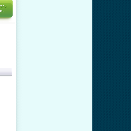
тель.
ем.