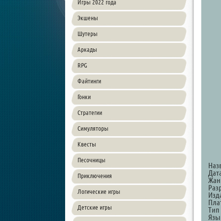
Игры 2022 года
Экшены
Шутеры
Аркады
RPG
Файтинги
Гонки
Стратегии
Симуляторы
Квесты
Песочницы
Наз
Дата
Приключения
Жанр
Раз
Логические игры
Изда
Пла
Детские игры
Тип 
Язы