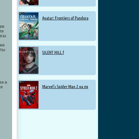
Avatar: Frontiers of Pandora
вои
ти
рсы
вни
сты
SILENT HILL f
ми и
 и
Marvel’s Spider-Man 2 на пк