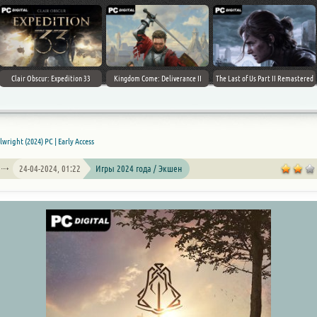
Clair Obscur: Expedition 33
Kingdom Come: Deliverance II
The Last of Us Part II Remastered
lwright (2024) PC | Early Access
24-04-2024, 01:22
Игры 2024 года / Экшен