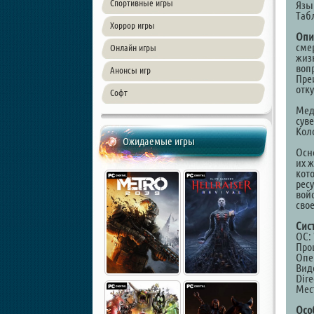
Спортивные игры
Язы
Таб
Хоррор игры
Опи
сме
Онлайн игры
жиз
вопр
Анонсы игр
Пре
отк
Софт
Мед
сув
Коло
Ожидаемые игры
Осн
их ж
кот
рес
войс
свое
Сис
ОС: 
Проц
Опе
Виде
Dire
Мест
Осо