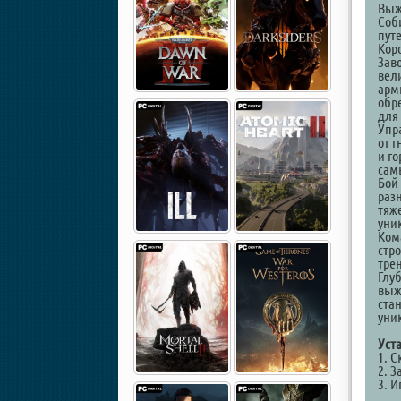
Выж
Соб
пут
Кор
Зав
вел
арм
обр
для
Упр
от 
и г
сам
Бой
раз
тяж
уни
Ком
стр
трен
Глу
выж
ста
уни
Уста
1. 
2. З
3. И