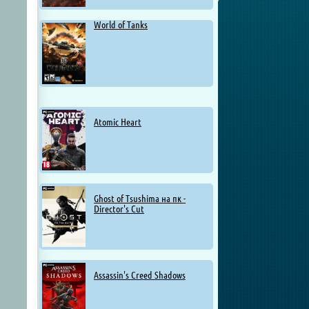
World of Tanks
Atomic Heart
Ghost of Tsushima на пк -
Director's Cut
Assassin's Creed Shadows