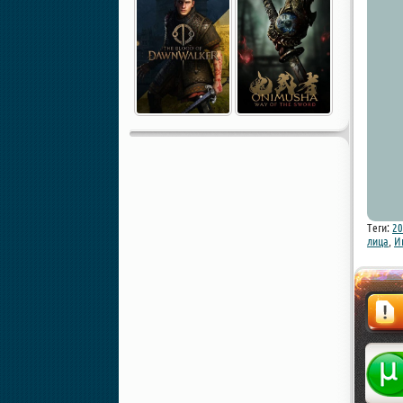
Теги:
20
лица
,
И
Жалоба